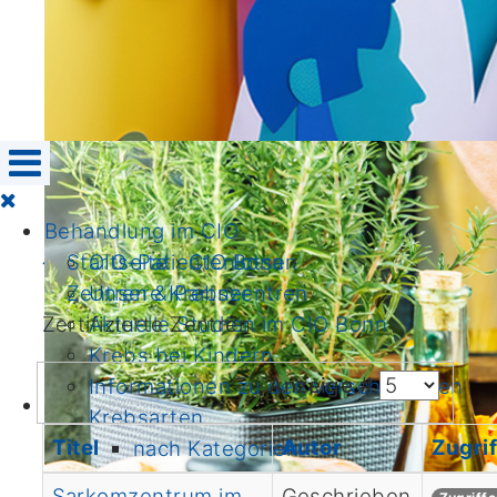
Behandlung im CIO
CIO-Patientenlotsen
Startseite
›
CIO Bonn
›
Unsere Krebszentren
Zentren & Partner
›
Aktuelle Studien im CIO Bonn
Zertifizierte Zentren
Krebs bei Kindern
Anzeige #
Informationen zu den verschiedenen
Krebsarten
Titel
Autor
Zugrif
nach Kategorien
von A biz Z
Sarkomzentrum im
Geschrieben