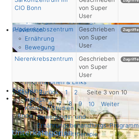
Zugriff
Immuntherapie
CIO Bonn
von Super
Unterstützende Therapien & Angebote
User
Onkologische Fachpflege
Hodenkrebszentrum
Geschrieben
Prävention
Zugriffe
von Super
Ernährung
User
Bewegung
Darmkrebsvorsorge
Nierenkrebszentrum
Geschrieben
Zugriff
Familiäre/erbliche Tumorerkrankungen
von Super
Fertilität
User
Informationen & Links
Forschung
Start
Zurück
1
2
Seite 3 von 10
Institute
3
4
5
6
7
8
9
10
Weiter
Klinische Studien
Ende
Bewegungs- und
Ernährungsbehandlungs-Programm
Unterkategorien
Online-Kunsttherapie