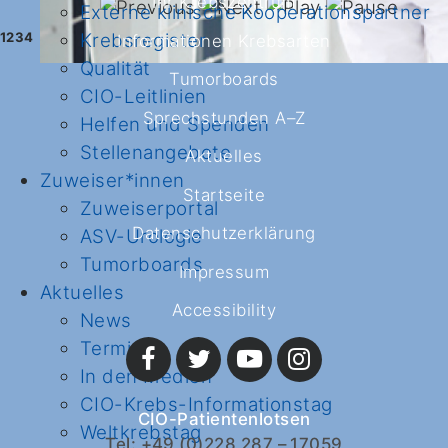
Ihr Krebszentrum
Externe klinische Kooperationspartner
1
2
3
4
Krebsregister
Informationen Krebsarten
Qualität
Tumorboards
CIO-Leitlinien
Sprechstunden A–Z
Helfen und Spenden
Stellenangebote
Aktuelles
Zuweiser*innen
Startseite
Zuweiserportal
Datenschutzerklärung
ASV-Urologie
Tumorboards
Impressum
Aktuelles
Accessibility
News
Termine
In den Medien
CIO-Krebs-Informationstag
CIO-Patientenlotsen
Weltkrebstag
Tel: +49 (0)228 287 – 17059