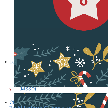
Ernährungsbehandlungs-Programm
Online-Kunsttherapie
CIO-Studienregister
FAQ
Schwerpunkte
Forschergruppen
Publikationen
Molekulare Diagnostik
Biobank
Lehre
PJ Wahltertial Interdisziplinäre
Onkologie
Mildred Scheel School of Oncology
(MSSO)
M.A. ImmunoSensation
CIO Bonn
Zu Nikolaus Gutes tun –