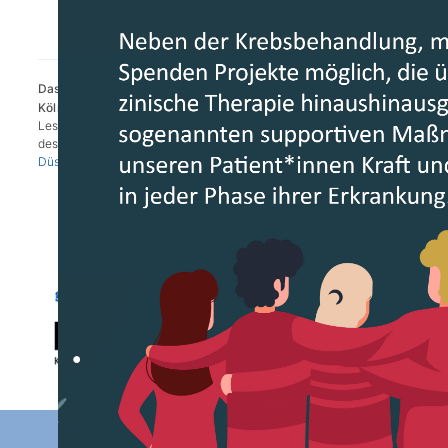
Das
CIO
Bonn ist Teil des Krebszentrums
CIO
Aachen Bonn
Köln Düsseldorf.
Lesen Sie mehr darüber auf der gemeinsamen Webseite
des
Centrums für Integrierte Onkologie Aachen Bonn Köln
Düsseldorf
.