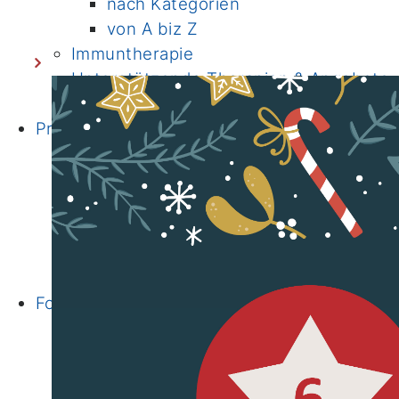
nach Kategorien
von A biz Z
Immuntherapie
Unterstützende Therapien & Angebote
Onkologische Fachpflege
Prävention
Ernährung
Bewegung
Darmkrebsvorsorge
Familiäre/erbliche Tumorerkrankungen
Fertilität
Informationen & Links
Forschung
Institute
Klinische Studien
Bewegungs- und