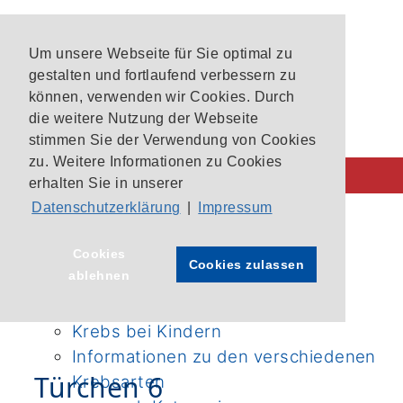
Um unsere Webseite für Sie optimal zu
gestalten und fortlaufend verbessern zu
können, verwenden wir Cookies. Durch
die weitere Nutzung der Webseite
stimmen Sie der Verwendung von Cookies
zu. Weitere Informationen zu Cookies
erhalten Sie in unserer
Datenschutzerklärung
|
Impressum
Behandlung im CIO
CIO-Patientenlotsen
Startseite
›
Aktuelles
›
Cookies
Cookies zulassen
ablehnen
Unsere Krebszentren
Adventskalender
›
Aktuelles
›
Aktuelle Studien im CIO Bonn
Adventskalender
›
Türchen 6
Krebs bei Kindern
Informationen zu den verschiedenen
Türchen 6
Krebsarten