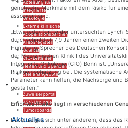
Abteilung für
genetische Merkmale mit dem Risiko für ein
Integrierte
assoziiert sind.
Onkologie
Externe klinische
„Etwa jeder fünfte der untersuchten Lynch-
Kooperationspartner
durchschnittlich 7,9 Jahren einen zweiten Di
Krebsregister
Hüneburg, Sprecher des Deutschen Konsorti
Qualität
der Medizinischen Klinik I des Universitätsk
CIO-Leitlinien
Integrierte Onkologie (CIO) Bonn ist. „Unser
Helfen und Spenden
Risikoeinschätzung bei. Die systematische A
Stellenangebote
Parameter kann helfen, die Nachsorge und Be
Zuweiser*innen
gestalten.“
Zuweiserportal
ASV-Urologie
Erhöhtes Risiko liegt in verschiedenen Gen
Tumorboards
Aktuelles
Dabei zeigte sich unter anderem, dass das R
Erkrankung vom betroffenen Gen abhängt. 