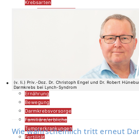
Krebsarten
nach Kategorien
von A biz Z
Immuntherapie
Unterstützende
Therapien &
Angebote
Onkologische
Fachpflege
Prävention
(v. li.) Priv.-Doz. Dr. Christoph Engel und Dr. Robert Hüne
Darmkrebs bei Lynch-Syndrom
Ernährung
Bewegung
Darmkrebsvorsorge
Familiäre/erbliche
Tumorerkrankungen
Wie wahrscheinlich tritt erneut D
Fertilität