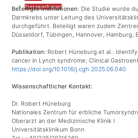
Presseanfragen
Beteiligte Institutionen
: Die Studie wurde d
Darmkrebs unter Leitung des Universitätskli
durchgeführt. Beteiligt waren zudem Zentre
Düsseldorf, Tübingen, Hannover, Hamburg,
Publikation:
Robert Hüneburg et al.: Identify
cancer in Lynch syndrome; Clinical Gastroen
https://doi.org/10.1016/j.cgh.2025.06.040
Wissenschaftlicher Kontakt:
Dr. Robert Hüneburg
Nationales Zentrum für erbliche Tumorsynd
Oberarzt an der Medizinische Klinik I
Universitätsklinikum Bonn