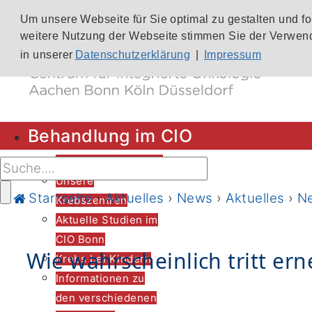
Um unsere Webseite für Sie optimal zu gestalten und f
weitere Nutzung der Webseite stimmen Sie der Verwend
in unserer
Datenschutzerklärung
|
Impressum
Behandlung im CIO
CIO-Patientenlotsen
Unsere
Startseite
›
Aktuelles
›
News
›
Aktuelles
›
N
Krebszentren
Aktuelle Studien im
CIO Bonn
Wie wahrscheinlich tritt er
Krebs bei Kindern
Informationen zu
den verschiedenen