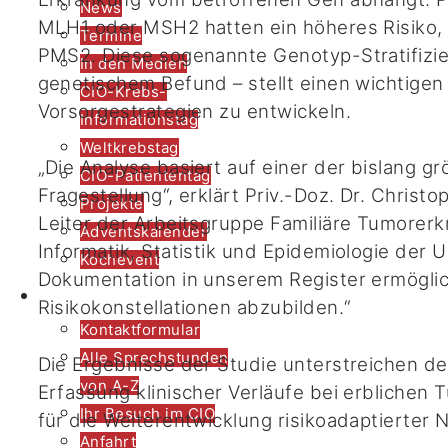
News
MLH1 oder MSH2 hatten ein höheres Risiko,
Termine
PMS2. Diese sogenannte Genotyp-Stratifizie
In den Medien
genetischem Befund – stellt einen wichtigen 
CIO-Krebs-
Vorsorgestrategien zu entwickeln.
Informationstag
Weltkrebstag
„Die Analyse basiert auf einer der bislang 
CIO-Patiententag
Fragestellung“, erklärt Priv.-Doz. Dr. Chris
Projekte
Leiter der Arbeitsgruppe Familiäre Tumorerk
Adventskalender
Informatik, Statistik und Epidemiologie der Un
Kochevent
Dokumentation in unserem Register ermöglich
Kontakt
Risikokonstellationen abzubilden.“
Kontaktformular
Alle Sprechstunden
Die Ergebnisse der Studie unterstreichen de
von A-Z
Erfassung klinischer Verläufe bei erblichen
Ihr Besuch im CIO
für die Weiterentwicklung risikoadaptierter
Anfahrt