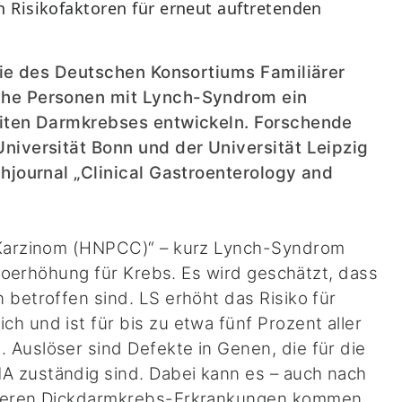
 Risikofaktoren für erneut auftretenden
udie des Deutschen Konsortiums Familiärer
lche Personen mit Lynch-Syndrom ein
weiten Darmkrebses entwickeln. Forschende
Universität Bonn und der Universität Leipzig
chjournal „Clinical Gastroenterology and
e Karzinom (HNPCC)“ – kurz Lynch-Syndrom
sikoerhöhung für Krebs. Es wird geschätzt, dass
 betroffen sind. LS erhöht das Risiko für
h und ist für bis zu etwa fünf Prozent aller
Auslöser sind Defekte in Genen, die für die
 zuständig sind. Dabei kann es – auch nach
iteren Dickdarmkrebs-Erkrankungen kommen.