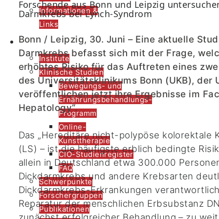
Forschende aus Bonn und Leipzig untersuchen
Informationen &
Darmkrebs bei Lynch-Syndrom
Links
Forschung
Bonn / Leipzig, 30. Juni – Eine aktuelle St
Darmkrebs befasst sich mit der Frage, we
Institute
erhöhtes Risiko für das Auftreten eines z
Klinische Studien
des Universitätsklinikums Bonn (UKB), der 
Bewegungs- und
veröffentlichen jetzt ihre Ergebnisse im Fa
Ernährungsbehandlungs-
Hepatology“.
Programm
Online-
Das „Hereditäre nicht-polypöse kolorektal
Kunsttherapie
(LS) – ist die häufigste erblich bedingte Ri
CIO-Studienregister
allein in Deutschland etwa 300.000 Personen
FAQ
Dickdarmkrebs und andere Krebsarten deutlic
Schwerpunkte
Dickdarmkrebs-Erkrankungen verantwortlich. 
Forschergruppen
Reparatur der menschlichen Erbsubstanz DNA
Publikationen
zunächst erfolgreicher Behandlung – zu we