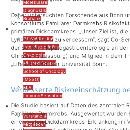
Molekulare
Diagnostik
Daher untersuchten Forschende aus Bonn u
Biobank
Konsortiums Familiärer Darmkrebs Risikofakt
Lehre
primären Dickdarmkrebs. „Unser Ziel ist, di
PJ Wahltertial
Lynch-Syndrom zu verbessern“, sagt Co-Seni
Interdisziplinäre
der Sektion Hepatogastroenterologie an der M
Onkologie
Christian Strassburg) und Mitglied in dem T
Mildred Scheel
„Life & Health“ der Universität Bonn.
School of Oncology
(MSSO)
Verbesserte Risikoeinschätzung b
M.A.
ImmunoSensation
CIO Bonn
Die Studie basiert auf Daten des zentralen
Familiärer Darmkrebs. Ausgewertet wurden 
Vorstand &
einer ersten Dickdarmkrebs-Erkrankung im V
Mitglieder
wurde, inwieweit Faktoren wie Alter, Geschl