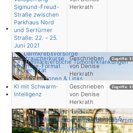
Immuntherapie
Sigmund-Freud-
Herkrath
Unterstützende Therapien & Angebote
Straße zwischen
Onkologische Fachpflege
Parkhaus Nord
Prävention
und Sertürner
Ernährung
Straße: 22. – 25.
Bewegung
Juni 2021
Darmkrebsvorsorge
Nichtraucherkurse
Geschrieben
Zugriffe: 
Familiäre/erbliche Tumorerkrankungen
im Online-Format
von Denise
Fertilität
Herkrath
Informationen & Links
KI mit Schwarm-
Geschrieben
Forschung
Zugriffe: 
Intelligenz
von Denise
Institute
Herkrath
Klinische Studien
Bewegungs- und
Start
Zurück
1
2
3
Seite 1 von 5
Ernährungsbehandlungs-Programm
Online-Kunsttherapie
4
5
Weiter
Ende