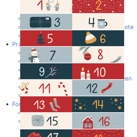
nach Kategorien
von A biz Z
Immuntherapie
Unterstützende Therapien & Angebote
Onkologische Fachpflege
Prävention
Ernährung
Bewegung
Darmkrebsvorsorge
Familiäre/erbliche Tumorerkrankungen
Fertilität
Informationen & Links
Forschung
Institute
Klinische Studien
Bewegungs- und