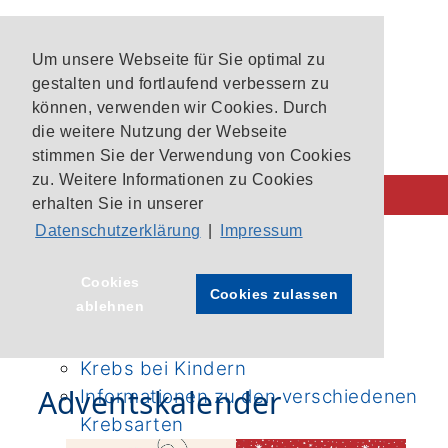
Um unsere Webseite für Sie optimal zu
gestalten und fortlaufend verbessern zu
können, verwenden wir Cookies. Durch
die weitere Nutzung der Webseite
stimmen Sie der Verwendung von Cookies
zu. Weitere Informationen zu Cookies
erhalten Sie in unserer
Datenschutzerklärung
|
Impressum
Behandlung im CIO
CIO-Patientenlotsen
Startseite
›
Aktuelles
›
Cookies
Cookies zulassen
ablehnen
Unsere Krebszentren
Adventskalender
Aktuelle Studien im CIO Bonn
Krebs bei Kindern
Adventskalender
Informationen zu den verschiedenen
Krebsarten