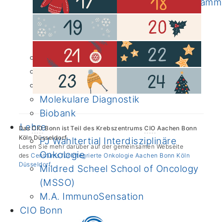
Ernährungsbehandlungs-Programm
Online-Kunsttherapie
CIO-Studienregister
FAQ
Schwerpunkte
Forschergruppen
Publikationen
Molekulare Diagnostik
Biobank
Lehre
Das
CIO
Bonn ist Teil des Krebszentrums
CIO
Aachen Bonn
Köln Düsseldorf.
PJ Wahltertial Interdisziplinäre
Lesen Sie mehr darüber auf der gemeinsamen Webseite
Onkologie
des
Centrums für Integrierte Onkologie Aachen Bonn Köln
Düsseldorf
.
Mildred Scheel School of Oncology
(MSSO)
M.A. ImmunoSensation
CIO Bonn