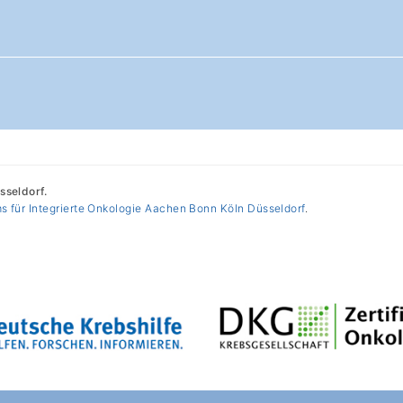
seldorf.
s für Integrierte Onkologie Aachen Bonn Köln Düsseldorf
.
luläres Karzinom (HCC))
zinom)