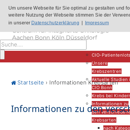
Um unsere Webseite für Sie optimal zu gestalten und f
weitere Nutzung der Webseite stimmen Sie der Verwend
in unserer
Datenschutzerklärung
|
Impressum
CIO-Patientenlot
Unsere
Krebszentren
Aktuelle Studien 
Startseite
›
Informationen Krebsarten
CIO Bonn
Krebs bei Kinder
Informationen zu
Informationen zu den versc
den verschieden
Krebsarten
nach Katego