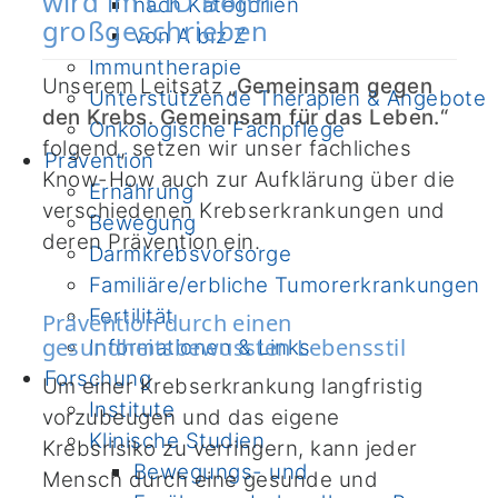
wird im CIO Bonn
nach Kategorien
großgeschrieben
von A biz Z
Immuntherapie
Unserem Leitsatz
„Gemeinsam gegen
Unterstützende Therapien & Angebote
den Krebs. Gemeinsam für das Leben.“
Onkologische Fachpflege
folgend, setzen wir unser fachliches
Prävention
Know-How auch zur Aufklärung über die
Ernährung
verschiedenen Krebserkrankungen und
Bewegung
deren Prävention ein.
Darmkrebsvorsorge
Familiäre/erbliche Tumorerkrankungen
Fertilität
Prävention durch einen
gesundheitsbewussten Lebensstil
Informationen & Links
Forschung
Um einer Krebserkrankung langfristig
Institute
vorzubeugen und das eigene
Klinische Studien
Krebsrisiko zu verringern, kann jeder
Bewegungs- und
Mensch durch eine gesunde und