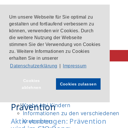
Um unsere Webseite für Sie optimal zu
gestalten und fortlaufend verbessern zu
können, verwenden wir Cookies. Durch
die weitere Nutzung der Webseite
stimmen Sie der Verwendung von Cookies
zu. Weitere Informationen zu Cookies
erhalten Sie in unserer
Datenschutzerklärung
|
Impressum
Behandlung im CIO
CIO-Patientenlotsen
Startseite
›
Prävention
Cookies
Cookies zulassen
ablehnen
Unsere Krebszentren
Aktuelle Studien im CIO Bonn
Prävention
Krebs bei Kindern
Informationen zu den verschiedenen
Aktiv vorbeugen: Prävention
Krebsarten