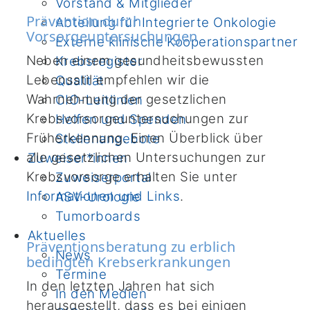
Vorstand & Mitglieder
Prävention durch
Abteilung für Integrierte Onkologie
Vorsorgeuntersuchungen
Externe klinische Kooperationspartner
Neben einem gesundheitsbewussten
Krebsregister
Lebensstil empfehlen wir die
Qualität
Wahrnehmung der gesetzlichen
CIO-Leitlinien
Krebsvorsorgeuntersuchungen zur
Helfen und Spenden
Früherkennung. Einen Überblick über
Stellenangebote
alle gesetzlichen Untersuchungen zur
Zuweiser*innen
Krebsvorsorge erhalten Sie unter
Zuweiserportal
Informationen und Links
.
ASV-Urologie
Tumorboards
Aktuelles
Präventionsberatung zu erblich
News
bedingten Krebserkrankungen
Termine
In den letzten Jahren hat sich
In den Medien
herausgestellt, dass es bei einigen