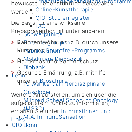
Ernährungsbehandlungs-Programm
bewusste Lebensführung selbst aktiv
Online-Kunsttherapie
werden.
CIO-Studienregister
Die Basis für eine wirksame
FAQ
Krebsprävention ist unter anderem
Schwerpunkte
Rauchentwöhnung, z.B. durch unsere
Forschergruppen
Kurse des
Rauchfrei-Programms
Publikationen
Molekulare Diagnostik
Hautkrebs und Sonnenschutz
Biobank
Gesunde Ernährung, z.B. mithilfe
Lehre
unserer
Broschüren
PJ Wahltertial Interdisziplinäre
Onkologie
Weitere Anlaufstellen, um sich über die
Mildred Scheel School of Oncology
aufgelisteten Punkte zu informieren,
(MSSO)
erhalten Sie unter
Informationen und
M.A. ImmunoSensation
Links
.
CIO Bonn