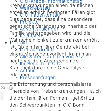
CIO-Krebs-Informationstag
Krebserkrankungen einen deutlichen
Weltkrebstag
Anteil an erblich bedingten Fällen gibt.
CIO-Patiententag
Dies bedeutet, dass eine besondere
Projekte
genetische Veränderung innerhalb der
Adventskalender
Familie weitergegeben wird und die
Kochevent
Wahrscheinlichkeit zu erkranken erhöht
Kontakt
ist. Ob ein familiärer Gendefekt bei
Kontaktformular
einem Menschen vorliegt, kann man
Alle Sprechstunden von A-Z
heute vor dem Ausbrechen der
Ihr Besuch im CIO
Krankheit durch eine Genanalyse
Anfahrt
erkennen.
Presseanfragen
Die Erforschung und personalisierte
Therapie von Krebserkrankungen - auch
die der familiären Formen - gehört zu
den Schwerpunkten im CIO Bonn.