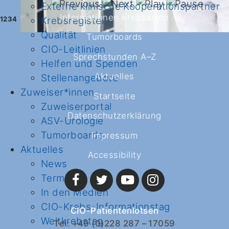
Externe klinische Kooperationspartner
Informationen Krebsarten
1
2
3
4
Krebsregister
Qualität
Tumorboards
CIO-Leitlinien
Sprechstunden A–Z
Helfen und Spenden
Aktuelles
Stellenangebote
Zuweiser*innen
Startseite
Zuweiserportal
Datenschutzerklärung
ASV-Urologie
Tumorboards
Impressum
Aktuelles
Accessibility
News
Termine
In den Medien
CIO-Krebs-Informationstag
CIO-Patientenlotsen
Weltkrebstag
Tel: +49 (0)228 287 – 17059