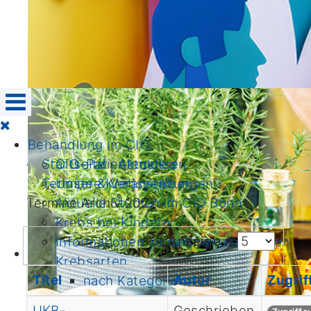
Behandlung im CIO
CIO-Patientenlotsen
Startseite
›
Aktuelles
›
Unsere Krebszentren
Termine & Veranstaltungen
›
Aktuelle Studien im CIO Bonn
Termine Archiv 2022
Krebs bei Kindern
Anzeige #
Informationen zu den verschiedenen
Krebsarten
Titel
Autor
Zugrif
nach Kategorien
von A biz Z
UKB-
Geschrieben