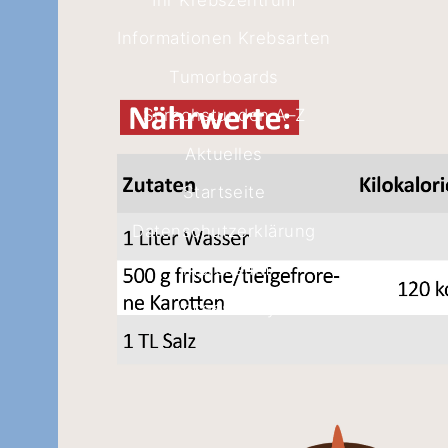
Informationen Krebsarten
Tumorboards
Sprechstunden A–Z
Aktuelles
Startseite
Datenschutzerklärung
Impressum
Accessibility
CIO-Patientenlotsen
Tel: +49 (0)228 287 – 17059