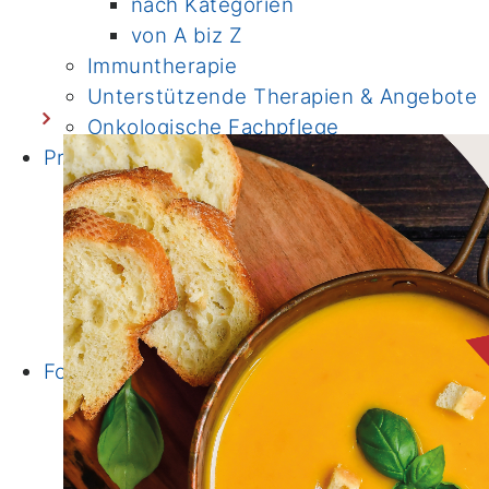
nach Kategorien
von A biz Z
Immuntherapie
Unterstützende Therapien & Angebote
Onkologische Fachpflege
Prävention
Ernährung
Bewegung
Darmkrebsvorsorge
Familiäre/erbliche Tumorerkrankungen
Fertilität
Informationen & Links
Forschung
Institute
Klinische Studien
Bewegungs- und