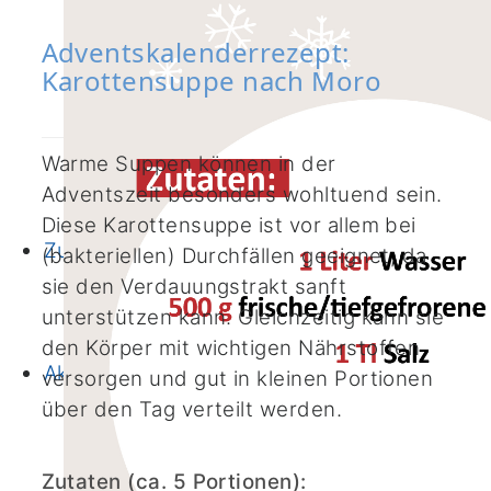
Vorstand & Mitglieder
Abteilung für Integrierte Onkologie
Adventskalenderrezept:
Externe klinische Kooperationspartner
Karottensuppe nach Moro
Krebsregister
Qualität
CIO-Leitlinien
Warme Suppen können in der
Helfen und Spenden
Adventszeit besonders wohltuend sein.
Stellenangebote
Diese Karottensuppe ist vor allem bei
Zuweiser*innen
(bakteriellen) Durchfällen geeignet, da
Zuweiserportal
sie den Verdauungstrakt sanft
ASV-Urologie
unterstützen kann. Gleichzeitig kann sie
Tumorboards
den Körper mit wichtigen Nährstoffen
Aktuelles
versorgen und gut in kleinen Portionen
News
über den Tag verteilt werden.
Termine
In den Medien
Zutaten (ca. 5 Portionen):