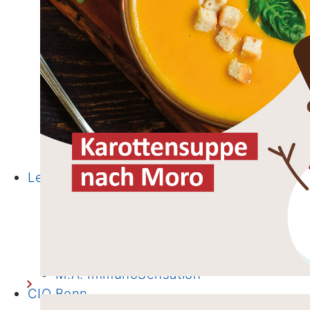
Ernährungsbehandlungs-Programm
Online-Kunsttherapie
CIO-Studienregister
FAQ
Schwerpunkte
Forschergruppen
Publikationen
Molekulare Diagnostik
Biobank
Lehre
PJ Wahltertial Interdisziplinäre
Onkologie
Mildred Scheel School of Oncology
(MSSO)
M.A. ImmunoSensation
CIO Bonn