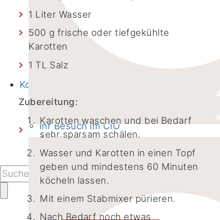
CIO-Krebs-Informationstag
1 Liter Wasser
Weltkrebstag
CIO-Patiententag
500 g frische oder tiefgekühlte
Projekte
Karotten
Adventskalender
1 TL Salz
Kochevent
Kontakt
Kontaktformular
Zubereitung:
Alle Sprechstunden von A-Z
Karotten waschen und bei Bedarf
Ihr Besuch im CIO
sehr sparsam schälen.
Anfahrt
Wasser und Karotten in einen Topf
Presseanfragen
geben und mindestens 60 Minuten
köcheln lassen.
Mit einem Stabmixer pürieren.
Nach Bedarf noch etwas