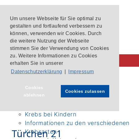
Um unsere Webseite für Sie optimal zu
gestalten und fortlaufend verbessern zu
können, verwenden wir Cookies. Durch
die weitere Nutzung der Webseite
stimmen Sie der Verwendung von Cookies
zu. Weitere Informationen zu Cookies
erhalten Sie in unserer
Datenschutzerklärung
|
Impressum
Behandlung im CIO
CIO-Patientenlotsen
Startseite
›
Aktuelles
›
Cookies
Cookies zulassen
ablehnen
Unsere Krebszentren
Adventskalender
›
Aktuelles
›
Aktuelle Studien im CIO Bonn
Adventskalender
›
Türchen 21
Krebs bei Kindern
Informationen zu den verschiedenen
Türchen 21
Krebsarten