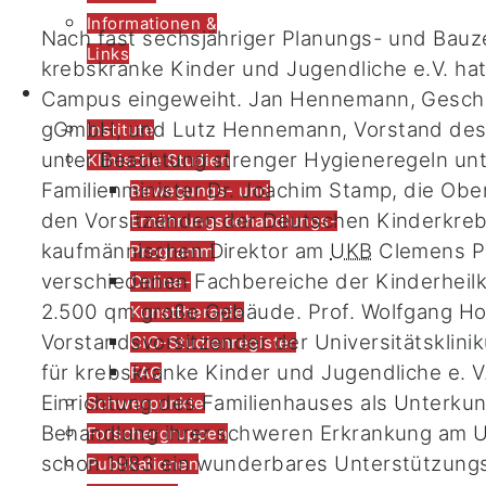
Informationen &
Nach fast sechsjähriger Planungs- und Bauze
Links
krebskranke Kinder und Jugendliche e.V. ha
Forschung
Campus eingeweiht. Jan Hennemann, Gesch
gGmbH, und Lutz Hennemann, Vorstand des P
Institute
unter Beachtung strenger Hygieneregeln u
Klinische Studien
Familienminister Dr. Joachim Stamp, die Obe
Bewegungs- und
den Vorsitzenden der Deutschen Kinderkreb
Ernährungsbehandlungs-
kaufmännischen Direktor am
UKB
Clemens Pl
Programm
verschiedenen Fachbereiche der Kinderhei
Online-
2.500 qm große Gebäude. Prof. Wolfgang Hol
Kunsttherapie
Vorstandsvorsitzender der Universitätsklin
CIO-Studienregister
für krebskranke Kinder und Jugendliche e. V
FAQ
Einrichtung des Familienhauses als Unterkunf
Schwerpunkte
Behandlung ihrer schweren Erkrankung am Un
Forschergruppen
schon 1983 ein wunderbares Unterstützungs
Publikationen