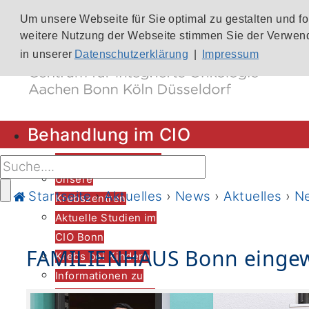
Um unsere Webseite für Sie optimal zu gestalten und f
weitere Nutzung der Webseite stimmen Sie der Verwend
in unserer
Datenschutzerklärung
|
Impressum
Behandlung im CIO
CIO-Patientenlotsen
Unsere
Startseite
›
Aktuelles
›
News
›
Aktuelles
›
N
Krebszentren
Aktuelle Studien im
CIO Bonn
FAMILIENHAUS Bonn einge
Krebs bei Kindern
Informationen zu
den verschiedenen