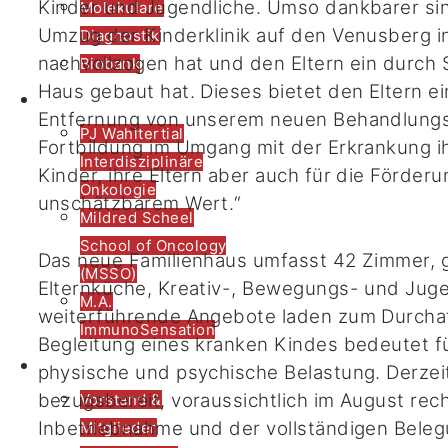
Kinder und Jugendliche. Umso dankbarer sin
Molekulare
Umzug der Kinderklinik auf den Venusberg i
Diagnostik
nachvollzogen hat und den Eltern ein durch
Biobank
Haus gebaut hat. Dieses bietet den Eltern 
Lehre
Entfernung von unserem neuen Behandlungs
PJ Wahltertial
Fortbildung im Umgang mit der Erkrankung ih
Interdisziplinäre
Kinder, ihre Eltern aber auch für die Förde
Onkologie
unschätzbarem Wert.“
Mildred Scheel
School of Oncology
Das neue Familienhaus umfasst 42 Zimmer, 
(MSSO)
Elternküche, Kreativ-, Bewegungs- und Juge
M.A.
weiterführende Angebote laden zum Durchat
ImmunoSensation
Begleitung eines kranken Kindes bedeutet f
CIO Bonn
physische und psychische Belastung. Derzei
bezugsbereit, voraussichtlich im August re
Vorstand &
Inbetriebnahme und der vollständigen Beleg
Mitglieder