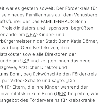
it war es gestern soweit: Der Förderkreis für
t sein neues Familienhaus auf dem Venusberg-
äftsführer der Das FAMILIENHAUS Bonn
rojektinitiators und –sponsors, begrüßten
nter anderem
NRW
-Kinder- und
rbürgermeisterin der Stadt Bonn Katja Dörner,
sstiftung Gerd Nettekoven, den
atzköster sowie alle Direktoren der
lkunde am
UKB
und zeigten ihnen das neue
zgreve, Ärztlicher Direktor und
ikums Bonn, beglückwünschte den Förderkreis
. per Video-Schalte und sagte: „Die
t für Eltern, die ihre Kinder während der
iversitätsklinikum Bonn (
UKB
) begleiten, war
angebot des Fördervereins für krebskranke