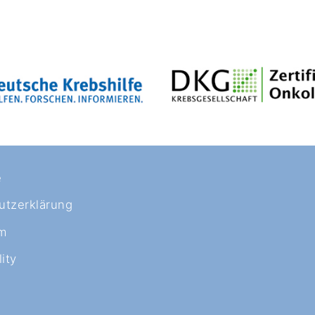
e
utzerklärung
m
ity