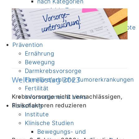
nach Kategorien
von A biz Z
Immuntherapie
Unterstützende Therapien & Angebote
Onkologische Fachpflege
Prävention
Ernährung
Bewegung
Darmkrebsvorsorge
Weltkrebstag 2023
Familiäre/erbliche Tumorerkrankungen
Fertilität
Krebsvorsorge nicht vernachlässigen,
Informationen & Links
Risikofaktoren reduzieren
Forschung
Institute
Klinische Studien
Bewegungs- und