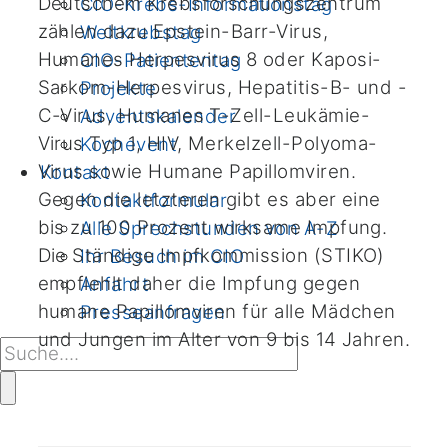
Deutschem Krebsforschungszentrum
CIO-Krebs-Informationstag
zählen dazu Epstein-Barr-Virus,
Weltkrebstag
Humanes Herpesvirus 8 oder Kaposi-
CIO-Patiententag
Sarkom-Herpesvirus, Hepatitis-B- und -
Projekte
C-Virus, Humanes T-Zell-Leukämie-
Adventskalender
Virus Typ 1, HIV, Merkelzell-Polyoma-
Kochevent
Virus sowie Humane Papillomviren.
Kontakt
Gegen die letzteren gibt es aber eine
Kontaktformular
bis zu 100 Prozent wirksame Impfung.
Alle Sprechstunden von A-Z
Die Ständige Impfkommission (STIKO)
Ihr Besuch im CIO
empfiehlt daher die Impfung gegen
Anfahrt
humane Papillomviren für alle Mädchen
Presseanfragen
und Jungen im Alter von 9 bis 14 Jahren.