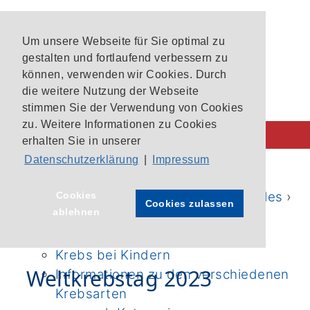
Um unsere Webseite für Sie optimal zu
gestalten und fortlaufend verbessern zu
können, verwenden wir Cookies. Durch
die weitere Nutzung der Webseite
stimmen Sie der Verwendung von Cookies
zu. Weitere Informationen zu Cookies
erhalten Sie in unserer
Datenschutzerklärung
|
Impressum
Behandlung im CIO
CIO-Patientenlotsen
Startseite
›
Aktuelles
›
News
›
Aktuelles
›
Cookies
Cookies zulassen
ablehnen
Unsere Krebszentren
News
›
Weltkrebstag 2023
Aktuelle Studien im CIO Bonn
Krebs bei Kindern
Weltkrebstag 2023
Informationen zu den verschiedenen
Krebsarten