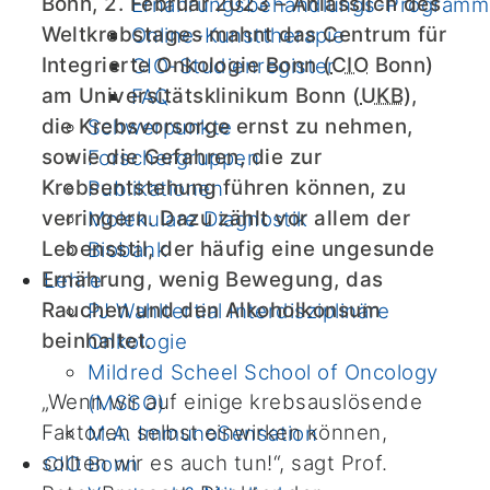
Bonn, 2. Februar 2023 – Anlässlich des
Ernährungsbehandlungs-Programm
Weltkrebstages mahnt das Centrum für
Online-Kunsttherapie
Integrierte Onkologie Bonn (
CIO
Bonn)
CIO-Studienregister
am Universitätsklinikum Bonn (
UKB
),
FAQ
die Krebsvorsorge ernst zu nehmen,
Schwerpunkte
sowie die Gefahren, die zur
Forschergruppen
Krebsentstehung führen können, zu
Publikationen
verringern. Dazu zählt vor allem der
Molekulare Diagnostik
Lebensstil, der häufig eine ungesunde
Biobank
Ernährung, wenig Bewegung, das
Lehre
Rauchen und den Alkoholkonsum
PJ Wahltertial Interdisziplinäre
beinhaltet.
Onkologie
Mildred Scheel School of Oncology
„Wenn wir auf einige krebsauslösende
(MSSO)
Faktoren selbst einwirken können,
M.A. ImmunoSensation
sollten wir es auch tun!“, sagt Prof.
CIO Bonn