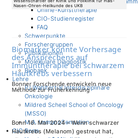
Ernährungsbehandlungs-Programm
Wissenschaftler der Klinik und Poliklinik für Hals-
Nasen-Ohren-Heilkunde des UKB
Online-Kunsttherapie
CIO-Studienregister
FAQ
Schwerpunkte
Forschergruppen
Biomarker könnte Vorhersage
Publikationen
des Ansprechens auf
Molekulare Diagnostik
Immuntherapie bei schwarzem
Biobank
Hautkrebs verbessern
Lehre
Bonner Forschende entwickeln neue
PJ Wahltertial Interdisziplinäre
Methode zur Früherkennung
Onkologie
Mildred Scheel School of Oncology
(MSSO)
M.A. ImmunoSensation
Bonn 16. Mai 2024 – Wenn schwarzer
CIO Bonn
Hautkrebs (Melanom) gestreut hat,