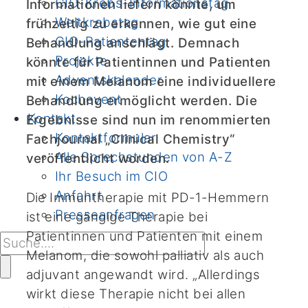
CIO-Krebs-Informationstag
Informationen liefern könnte, um
Weltkrebstag
frühzeitig zu erkennen, wie gut eine
CIO-Patiententag
Behandlung anschlägt. Demnach
Projekte
könnte für Patientinnen und Patienten
Adventskalender
mit einem Melanom eine individuellere
Kochevent
Behandlung ermöglicht werden. Die
Kontakt
Ergebnisse sind nun im renommierten
Kontaktformular
Fachjournal „Clinical Chemistry“
Alle Sprechstunden von A-Z
veröffentlicht worden.
Ihr Besuch im CIO
Anfahrt
Die Immuntherapie mit PD-1-Hemmern
Presseanfragen
ist eine gängige Therapie bei
Patientinnen und Patienten mit einem
Melanom, die sowohl palliativ als auch
adjuvant angewandt wird. „Allerdings
wirkt diese Therapie nicht bei allen