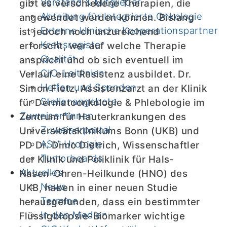
Vorstand & Mitglieder
gibt es verschiedene Therapien, die
Abteilung für Integrierte Onkologie
angewendet werden können. Bislang
Externe klinische Kooperationspartner
ist jedoch noch unzureichend
Krebsregister
erforscht, wer auf welche Therapie
Qualität
anspricht und ob sich eventuell im
CIO-Leitlinien
Verlauf eine Resistenz ausbildet. Dr.
Helfen und Spenden
Simon Fietz, Assistenzarzt an der Klinik
Stellenangebote
für Dermatoonkologie & Phlebologie im
Zuweiser*innen
Zentrum für Hauterkrankungen des
Zuweiserportal
Universitätsklinikums Bonn (UKB) und
ASV-Urologie
PD Dr. Dimo Dietrich, Wissenschaftler
Tumorboards
der Klinik und Poliklinik für Hals-
Aktuelles
Nasen-Ohren-Heilkunde (HNO) des
News
UKB, haben in einer neuen Studie
Termine
herausgefunden, dass ein bestimmter
In den Medien
Flüssigbiopsie-Biomarker wichtige