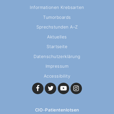
Informationen Krebsarten
Tumorboards
Sprechstunden A–Z
Aktuelles
Startseite
Datenschutzerklärung
Impressum
Accessibility
CIO-Patientenlotsen