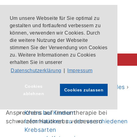
Um unsere Webseite für Sie optimal zu
gestalten und fortlaufend verbessern zu
können, verwenden wir Cookies. Durch
die weitere Nutzung der Webseite
stimmen Sie der Verwendung von Cookies
zu. Weitere Informationen zu Cookies
erhalten Sie in unserer
Datenschutzerklärung
|
Impressum
Behandlung im CIO
CIO-Patientenlotsen
Startseite
›
Aktuelles
›
News
›
Aktuelles
›
Cookies
Cookies zulassen
ablehnen
Unsere Krebszentren
News
›
Aktuelle Studien im CIO Bonn
Biomarker könnte Vorhersage des
Krebs bei Kindern
Ansprechens auf Immuntherapie bei
Informationen zu den verschiedenen
schwarzem Hautkrebs verbessern
Krebsarten