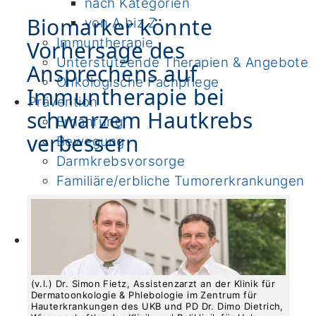
nach Kategorien
Biomarker könnte
von A biz Z
Immuntherapie
Vorhersage des
Unterstützende Therapien & Angebote
Ansprechens auf
Onkologische Fachpflege
Immuntherapie bei
Prävention
schwarzem Hautkrebs
Ernährung
verbessern
Bewegung
Darmkrebsvorsorge
Familiäre/erbliche Tumorerkrankungen
Fertilität
Informationen & Links
Forschung
Institute
Klinische Studien
(v.l.) Dr. Simon Fietz, Assistenzarzt an der Klinik für
Dermatoonkologie & Phlebologie im Zentrum für
Bewegungs- und
Hauterkrankungen des UKB und PD Dr. Dimo Dietrich,