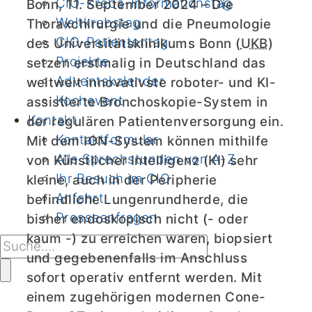
CIO-Krebs-Informationstag
Bonn, 11. September 2024 – Die
Weltkrebstag
Thoraxchirurgie und die Pneumologie
CIO-Patiententag
des Universitätsklinikums Bonn (
UKB
)
Projekte
setzen erstmalig in Deutschland das
Adventskalender
weltweit innovativste roboter- und KI-
Kochevent
assistierte Bronchoskopie-System in
Kontakt
der regulären Patientenversorgung ein.
Kontaktformular
Mit dem ION-System können mithilfe
Alle Sprechstunden von A-Z
von Künstlicher Intelligenz (KI) sehr
Ihr Besuch im CIO
kleine, auch in der Peripherie
Anfahrt
befindliche Lungenrundherde, die
Presseanfragen
bisher endoskopisch nicht (- oder
kaum -) zu erreichen waren, biopsiert
und gegebenenfalls im Anschluss
sofort operativ entfernt werden. Mit
einem zugehörigen modernen Cone-