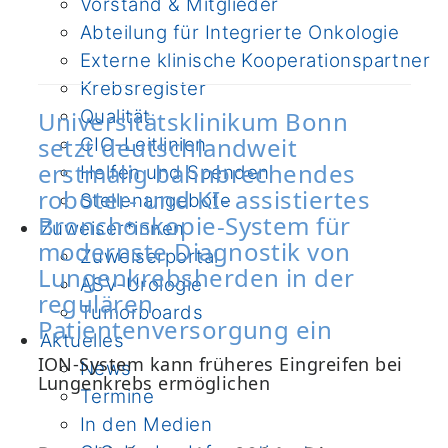
Vorstand & Mitglieder
Abteilung für Integrierte Onkologie
Externe klinische Kooperationspartner
Krebsregister
Qualität
Universitätsklinikum Bonn
setzt deutschlandweit
CIO-Leitlinien
erstmalig bahnbrechendes
Helfen und Spenden
roboter- und KI- assistiertes
Stellenangebote
Bronchoskopie-System für
Zuweiser*innen
modernste Diagnostik von
Zuweiserportal
Lungenkrebsherden in der
ASV-Urologie
regulären
Tumorboards
Patientenversorgung ein
Aktuelles
ION-System kann früheres Eingreifen bei
News
Lungenkrebs ermöglichen
Termine
In den Medien