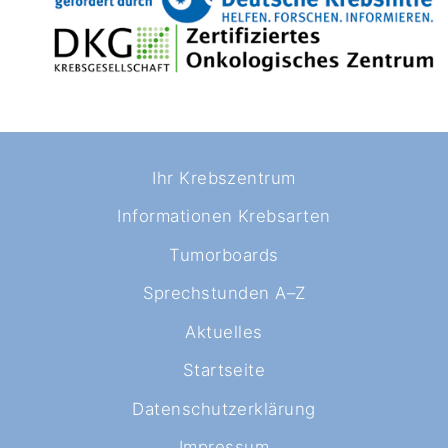
Ihr Krebszentrum
Informationen Krebsarten
Tumorboards
Sprechstunden A–Z
Aktuelles
Startseite
Datenschutzerklärung
Impressum