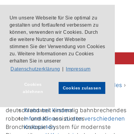
Um unsere Webseite für Sie optimal zu
gestalten und fortlaufend verbessern zu
können, verwenden wir Cookies. Durch
die weitere Nutzung der Webseite
stimmen Sie der Verwendung von Cookies
zu. Weitere Informationen zu Cookies
erhalten Sie in unserer
Datenschutzerklärung
|
Impressum
Behandlung im CIO
CIO-Patientenlotsen
Startseite
›
Aktuelles
›
News
›
Aktuelles
›
Cookies
Cookies zulassen
ablehnen
Unsere Krebszentren
News
›
Aktuelle Studien im CIO Bonn
Universitätsklinikum Bonn setzt
Krebs bei Kindern
deutschlandweit erstmalig bahnbrechendes
Informationen zu den verschiedenen
roboter- und KI- assistiertes
Krebsarten
Bronchoskopie-System für modernste