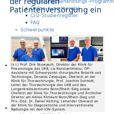
der regulären
Ernährungsbehandlungs-Programm
Patientenversorgung ein
Online-Kunsttherapie
CIO-Studienregister
FAQ
Schwerpunkte
Forschergruppen
Publikationen
Molekulare Diagnostik
Biobank
(v.l.) Prof. Dirk Skowasch, Direktor der Klinik für
Lehre
Pneumologie des UKB, Lia Konstantinidou, OP-
PJ Wahltertial Interdisziplinäre
Assistenz mit Schwerpunkt chirurgische Robotik und
Technologie, Donatas Zalepugas, Oberarzt an der
Onkologie
Klinik für Thoraxchirurgie, Prof. Joachim Schmidt,
Leiter der Thoraxchirurgie des UKB und des
Mildred Scheel School of Oncology
Lungenkrebszentrums Bonn/Rhein-Sieg sowie
Chefarzt der Klinik für Thoraxchirurgie und Ärztlicher
(MSSO)
Direktor am Helios Klinikum Bonn/Rhein-Sieg und
M.A. ImmunoSensation
Priv.-Doz. Dr. Daniel Kütting, Leitender Oberarzt an
der Klinik für Diagnostische und Interventionelle
CIO Bonn
Radiologie mit dem ION-System.