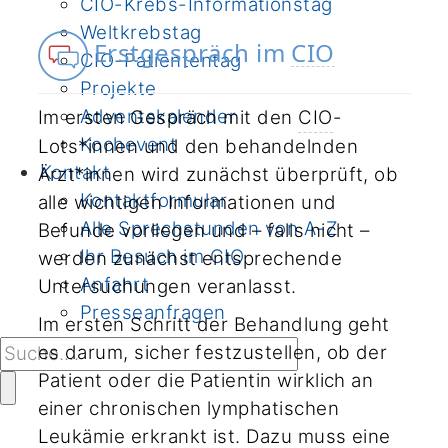
CIO-Krebs-Informationstag
Weltkrebstag
Erstgespräch im
CIO
CIO-Patiententag
Projekte
Adventskalender
Im ersten Gespräch mit den
CIO
-
Kochevent
Lots*innen und den behandelnden
Kontakt
Ärzt*innen wird zunächst überprüft, ob
Kontaktformular
alle wichtigen Informationen und
Alle Sprechstunden von A-Z
Befunde vorliegen und – falls nicht –
Ihr Besuch im CIO
werden zunächst entsprechende
Anfahrt
Untersuchungen veranlasst.
Presseanfragen
Im ersten Schritt der Behandlung geht
es darum, sicher festzustellen, ob der
Patient oder die Patientin wirklich an
einer chronischen lymphatischen
Leukämie erkrankt ist. Dazu muss eine