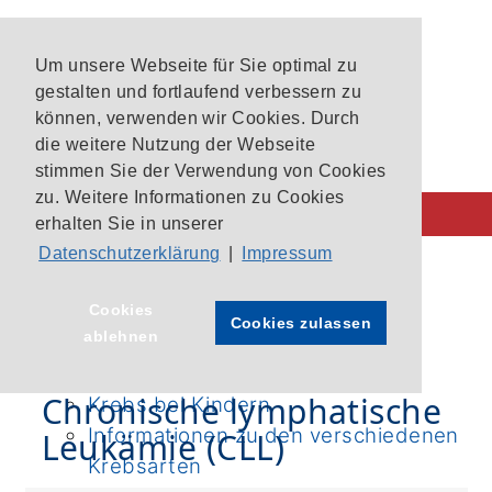
Um unsere Webseite für Sie optimal zu
gestalten und fortlaufend verbessern zu
können, verwenden wir Cookies. Durch
die weitere Nutzung der Webseite
stimmen Sie der Verwendung von Cookies
zu. Weitere Informationen zu Cookies
erhalten Sie in unserer
Datenschutzerklärung
|
Impressum
Behandlung im CIO
CIO-Patientenlotsen
Startseite
›
CLL
Cookies
Cookies zulassen
ablehnen
Unsere Krebszentren
Aktuelle Studien im CIO Bonn
Chronische lymphatische
Krebs bei Kindern
Informationen zu den verschiedenen
Leukämie (CLL)
Krebsarten