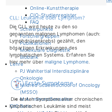
Ernährungsbehandlungs-Programm
Online-Kunsttherapie
CIO-Studienregister
CLL
: Leukämie oder Lymphom?
FAQ
Die
CLL
wird heute zu den so
Schwerpunkte
genannten malignen Lymphomen (auch:
Forschergruppen
Lymphdrüsenkrebs) gezählt, den
Publikationen
bösartigen Erkrankungen des
Molekulare Diagnostik
lymphatischen Systems. Erfahren Sie
Biobank
hier mehr über
maligne Lymphome
.
Lehre
PJ Wahltertial Interdisziplinäre
Onkologie
Erste Symptome
Mildred Scheel School of Oncology
(MSSO)
Die ersten Symptome einer chronischen
M.A. ImmunoSensation
lymphatischen Leukämie sind meist
CIO Bonn