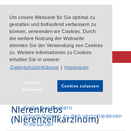
Um unsere Webseite für Sie optimal zu
gestalten und fortlaufend verbessern zu
können, verwenden wir Cookies. Durch
die weitere Nutzung der Webseite
stimmen Sie der Verwendung von Cookies
zu. Weitere Informationen zu Cookies
erhalten Sie in unserer
Datenschutzerklärung
|
Impressum
Behandlung im CIO
CIO-Patientenlotsen
Startseite
›
Nierenkrebs
Cookies
Cookies zulassen
ablehnen
Unsere Krebszentren
Aktuelle Studien im CIO Bonn
Nierenkrebs
Krebs bei Kindern
Informationen zu den verschiedenen
(Nierenzellkarzinom)
Krebsarten