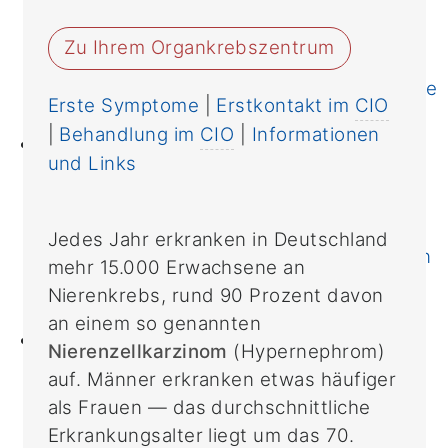
nach Kategorien
von A biz Z
Zu Ihrem Organkrebszentrum
Immuntherapie
Unterstützende Therapien & Angebote
Erste Symptome
|
Erstkontakt im
CIO
Onkologische Fachpflege
|
Behandlung im
CIO
|
Informationen
Prävention
und Links
Ernährung
Bewegung
Darmkrebsvorsorge
Jedes Jahr erkranken in Deutschland
Familiäre/erbliche Tumorerkrankungen
mehr 15.000 Erwachsene an
Fertilität
Nierenkrebs, rund 90 Prozent davon
Informationen & Links
an einem so genannten
Forschung
Nierenzellkarzinom
(Hypernephrom)
Institute
auf. Männer erkranken etwas häufiger
Klinische Studien
als Frauen — das durchschnittliche
Bewegungs- und
Erkrankungsalter liegt um das 70.