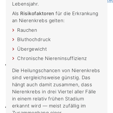
Ernährungsbehandlungs-Programm
Lebensjahr.
Online-Kunsttherapie
Als
Risikofaktoren
für die Erkrankung
CIO-Studienregister
an Nierenkrebs gelten:
FAQ
Schwerpunkte
Rauchen
Forschergruppen
Bluthochdruck
Publikationen
Übergewicht
Molekulare Diagnostik
Biobank
Chronische Niereninsuffizienz
Lehre
Die Heilungschancen von Nierenkrebs
PJ Wahltertial Interdisziplinäre
sind vergleichsweise günstig. Das
Onkologie
hängt auch damit zusammen, dass
Mildred Scheel School of Oncology
Nierenkrebs in drei Viertel aller Fälle
(MSSO)
in einem relativ frühen Stadium
M.A. ImmunoSensation
erkannt wird — meist zufällig im
CIO Bonn
Zusammenhang einer