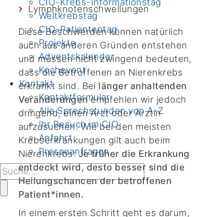
CIO-Krebs-Informationstag
Lymphknotenschwellungen
Weltkrebstag
CIO-Patiententag
Diese Beschwerden können natürlich
Projekte
auch aus anderen Gründen entstehen
Adventskalender
und müssen nicht zwingend bedeuten,
Kochevent
dass die Betroffenen an Nierenkrebs
Kontakt
erkrankt sind. Bei
länger anhaltenden
Kontaktformular
Veränderungen
empfehlen wir jedoch
Alle Sprechstunden von A-Z
dringend, einen Arzt oder Ärztin
Ihr Besuch im CIO
aufzusuchen. Wie bei den meisten
Anfahrt
Krebserkrankungen gilt auch beim
Presseanfragen
Nierenkrebs:
Je früher die Erkrankung
entdeckt wird, desto besser sind die
Heilungschancen der betroffenen
Patient*innen.
In einem ersten Schritt geht es darum,