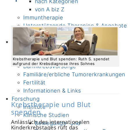
nach Kategorien
von A biz Z
Immuntherapie
Unterstützende Therapien & Angebote
Onkologische Fachpflege
Prävention
Ernährung
Bewegung
Krebstherapie und Blut spenden: Ruth S. spendet
aufgrund der Krebsdiagnose ihres Sohnes
Darmkrebsvorsorge
Familiäre/erbliche Tumorerkrankungen
Fertilität
Informationen & Links
Forschung
Krebstherapie und Blut
Institute
spenden
Klinische Studien
Anlässlich des internationalen
Bewegungs- und
Kinderkrebstages ruft das