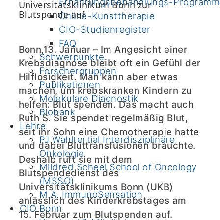
Ernährungsbehandlungs-Programm
Universitätsklinikum Bonn zur
Blutspende auf
Online-Kunsttherapie
CIO-Studienregister
FAQ
Bonn,13. Januar – Im Angesicht einer
Schwerpunkte
Krebsdiagnose bleibt oft ein Gefühl der
Forschergruppen
Hilflosigkeit. Man kann aber etwas
Publikationen
machen, um krebskranken Kindern zu
Molekulare Diagnostik
helfen: Blut spenden. Das macht auch
Biobank
Ruth S. Sie spendet regelmäßig Blut,
Lehre
seit ihr Sohn eine Chemotherapie hatte
PJ Wahltertial Interdisziplinäre
und dabei Bluttransfusionen brauchte.
Onkologie
Deshalb ruft sie mit dem
Mildred Scheel School of Oncology
Blutspendedienst des
(MSSO)
Universitätsklinikums Bonn (UKB)
M.A. ImmunoSensation
anlässlich des Kinderkrebstages am
CIO Bonn
15. Februar zum Blutspenden auf.