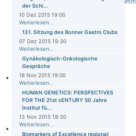
Ernährungsbehandlungs-Programm
der Schi...
Online-Kunsttherapie
10 Dez 2015 19:00
CIO-Studienregister
Weiterlesen...
FAQ
131. Sitzung des Bonner Gastro Clubs
Schwerpunkte
07 Dez 2015 19:30
Forschergruppen
Weiterlesen...
Publikationen
Gynäkologisch-Onkologische
Molekulare Diagnostik
Gespräche
Biobank
18 Nov 2015 19:00
Lehre
Weiterlesen...
PJ Wahltertial Interdisziplinäre
HUMAN GENETICS: PERSPECTIVES
Onkologie
FOR THE 21st cENTURY 50 Jahre
Mildred Scheel School of Oncology
Institut fü...
(MSSO)
13 Nov 2015 18:30
M.A. ImmunoSensation
Weiterlesen...
CIO Bonn
Biomarkers of Excellence regional