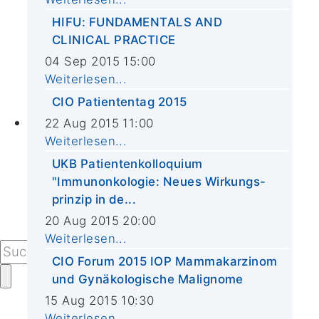
CIO-Krebs-Informationstag
Weltkrebstag
HIFU: FUNDAMENTALS AND
CLINICAL PRACTICE
CIO-Patiententag
04 Sep 2015 15:00
Projekte
Weiterlesen...
Adventskalender
Kochevent
CIO Patiententag 2015
Kontakt
22 Aug 2015 11:00
Weiterlesen...
Kontaktformular
Alle Sprechstunden von A-Z
UKB Patientenkolloquium
Ihr Besuch im CIO
"Immunonkologie: Neues Wirkungs-
prinzip in de...
Anfahrt
20 Aug 2015 20:00
Presseanfragen
Weiterlesen...
CIO Forum 2015 IOP Mammakarzinom
und Gynäkologische Malignome
15 Aug 2015 10:30
Weiterlesen...