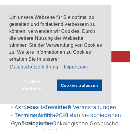
Um unsere Webseite für Sie optimal zu
gestalten und fortlaufend verbessern zu
können, verwenden wir Cookies. Durch
die weitere Nutzung der Webseite
stimmen Sie der Verwendung von Cookies
zu. Weitere Informationen zu Cookies
erhalten Sie in unserer
Datenschutzerklärung
|
Impressum
Behandlung im CIO
CIO-Patientenlotsen
Startseite
›
Cookies
Cookies zulassen
ablehnen
Unsere Krebszentren
Archivierte Termine und
Aktuelle Studien im CIO Bonn
Veranstaltungen 2015
Krebs bei Kindern
›
Aktuelles
›
Termine & Veranstaltungen
Informationen zu den verschiedenen
›
Termine Archiv 2015
›
Krebsarten
Gynäkologisch-Onkologische Gespräche