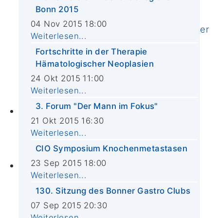
Vorstand & Mitglieder
Bonn 2015
Abteilung für Integrierte Onkologie
04 Nov 2015 18:00
Externe klinische Kooperationspartner
Weiterlesen...
Krebsregister
Fortschritte in der Therapie
Qualität
Hämatologischer Neoplasien
CIO-Leitlinien
24 Okt 2015 11:00
Helfen und Spenden
Weiterlesen...
Stellenangebote
3. Forum "Der Mann im Fokus"
Zuweiser*innen
21 Okt 2015 16:30
Zuweiserportal
Weiterlesen...
ASV-Urologie
CIO Symposium Knochenmetastasen
Tumorboards
23 Sep 2015 18:00
Aktuelles
Weiterlesen...
News
130. Sitzung des Bonner Gastro Clubs
Termine
07 Sep 2015 20:30
In den Medien
Weiterlesen...