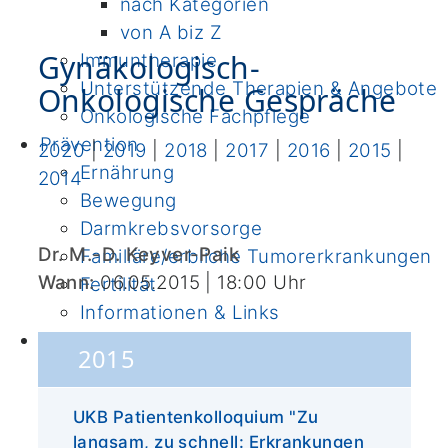
nach Kategorien
von A biz Z
Gynäkologisch-
Immuntherapie
Unterstützende Therapien & Angebote
Onkologische Gespräche
Onkologische Fachpflege
Prävention
2020
|
2019
|
2018
|
2017
|
2016
|
2015
|
Ernährung
2014
Bewegung
Darmkrebsvorsorge
Dr. M.-D. Keyver-Paik
Familiäre/erbliche Tumorerkrankungen
Wann:
06.05.2015 | 18:00
Uhr
Fertilität
Informationen & Links
Forschung
2015
Institute
Klinische Studien
UKB Patientenkolloquium "Zu
Bewegungs- und
langsam, zu schnell: Erkrankungen