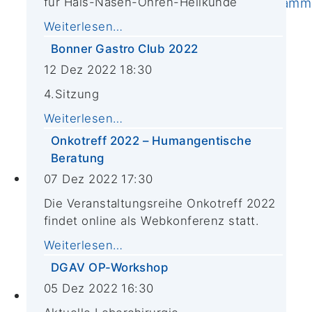
Ernährungsbehandlungs-Programm
für Hals-Nasen-Ohren-Heilkunde
Online-Kunsttherapie
Weiterlesen…
CIO-Studienregister
Bonner Gastro Club 2022
FAQ
12 Dez 2022 18:30
Schwerpunkte
4.Sitzung
Forschergruppen
Weiterlesen…
Publikationen
Molekulare Diagnostik
Onkotreff 2022 – Humangentische
Biobank
Beratung
Lehre
07 Dez 2022 17:30
PJ Wahltertial Interdisziplinäre
Die Veranstaltungsreihe Onkotreff 2022
Onkologie
findet online als Webkonferenz statt.
Mildred Scheel School of Oncology
Weiterlesen…
(MSSO)
DGAV OP-Workshop
M.A. ImmunoSensation
05 Dez 2022 16:30
CIO Bonn