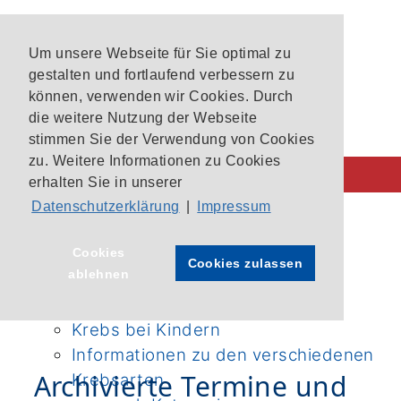
Um unsere Webseite für Sie optimal zu
gestalten und fortlaufend verbessern zu
können, verwenden wir Cookies. Durch
die weitere Nutzung der Webseite
stimmen Sie der Verwendung von Cookies
zu. Weitere Informationen zu Cookies
erhalten Sie in unserer
Datenschutzerklärung
|
Impressum
Behandlung im CIO
CIO-Patientenlotsen
Startseite
›
Cookies
Cookies zulassen
ablehnen
Unsere Krebszentren
Archivierte Termine und
Aktuelle Studien im CIO Bonn
Veranstaltungen 2022
Krebs bei Kindern
Informationen zu den verschiedenen
Archivierte Termine und
Krebsarten