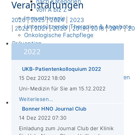
nach Kategorien
Veranstaltungen
von A biz Z
Immuntherapie
2026
|
2025
|
2024
|
2023
Unterstützende Therapien & Angebote
|
2022
|
2021
|
2020
|
2019
|
2018
|
2017
|
20
Onkologische Fachpflege
Prävention
2022
Ernährung
Bewegung
Darmkrebsvorsorge
UKB-Patientenkolloquium 2022
Familiäre/erbliche Tumorerkrankungen
15 Dez 2022 18:00
Fertilität
Uni-Medizin für Sie am 15.12.2022
Informationen & Links
Weiterlesen…
Forschung
Bonner HNO Journal Club
Institute
14 Dez 2022 07:30
Klinische Studien
Bewegungs- und
Einladung zum Journal Club der Klinik