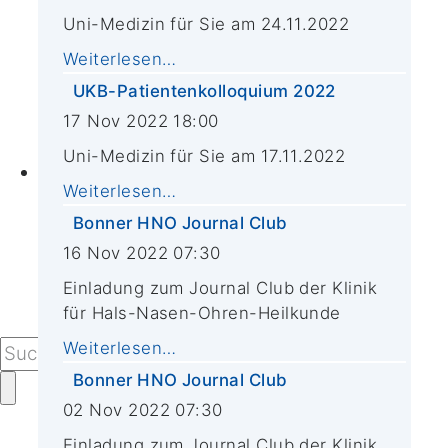
CIO-Krebs-Informationstag
Uni-Medizin für Sie am 24.11.2022
Weltkrebstag
CIO-Patiententag
Weiterlesen…
Projekte
UKB-Patientenkolloquium 2022
Adventskalender
17 Nov 2022 18:00
Kochevent
Uni-Medizin für Sie am 17.11.2022
Kontakt
Weiterlesen…
Kontaktformular
Bonner HNO Journal Club
Alle Sprechstunden von A-Z
16 Nov 2022 07:30
Ihr Besuch im CIO
Anfahrt
Einladung zum Journal Club der Klinik
Presseanfragen
für Hals-Nasen-Ohren-Heilkunde
Weiterlesen…
Bonner HNO Journal Club
02 Nov 2022 07:30
Einladung zum Journal Club der Klinik