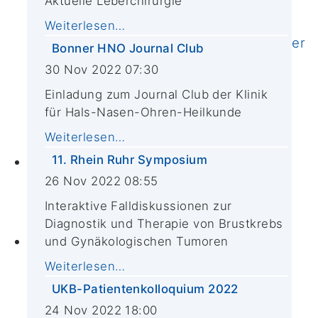
Aktuelle Leberchirurgie
Vorstand & Mitglieder
Abteilung für Integrierte Onkologie
Weiterlesen…
Externe klinische Kooperationspartner
Bonner HNO Journal Club
Krebsregister
30 Nov 2022 07:30
Qualität
Einladung zum Journal Club der Klinik
CIO-Leitlinien
für Hals-Nasen-Ohren-Heilkunde
Helfen und Spenden
Weiterlesen…
Stellenangebote
11. Rhein Ruhr Symposium
Zuweiser*innen
Zuweiserportal
26 Nov 2022 08:55
ASV-Urologie
Interaktive Falldiskussionen zur
Tumorboards
Diagnostik und Therapie von Brustkrebs
Aktuelles
und Gynäkologischen Tumoren
News
Weiterlesen…
Termine
UKB-Patientenkolloquium 2022
In den Medien
24 Nov 2022 18:00