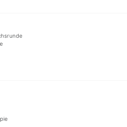
chsrunde
e
pie