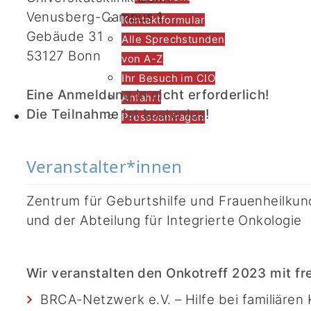
Venusberg-Campus 1
Kontaktformular
Gebäude 31
Alle Sprechstunden
53127 Bonn
von A-Z
Ihr Besuch im CIO
Eine Anmeldung in nicht erforderlich!
Anfahrt
Kontakt
Die Teilnahme ist kostenlos!
Presseanfragen
Veranstalter*innen
Zentrum für Geburtshilfe und Frauenheilkund
und der Abteilung für Integrierte Onkologie
Wir veranstalten den Onkotreff 2023 mit f
BRCA-Netzwerk e.V. – Hilfe bei familiäre