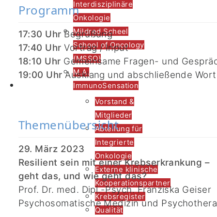
Interdisziplinäre
Programm
Onkologie
Mildred Scheel
17:30 Uhr
Begrüßung
School of Oncology
17:40 Uhr
Vortrag / Input
(MSSO)
18:10 Uhr
Gemeinsame Fragen- und Gesprä
M.A.
19:00 Uhr
Ausklang und abschließende Wort
Lehre
ImmunoSensation
Vorstand &
Mitglieder
Themenübersicht
Abteilung für
Integrierte
29. März 2023
Onkologie
Resilient sein mit einer Krebserkrankung –
Externe klinische
geht das, und wie geht das?
Kooperationspartner
Prof. Dr. med. Dipl.-Psych. Franziska Geiser
Krebsregister
Psychosomatische Medizin und Psychothera
Qualität