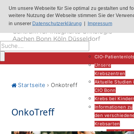
Um unsere Webseite für Sie optimal zu gestalten und f
weitere Nutzung der Webseite stimmen Sie der Verwend
in unserer
Datenschutzerklärung
|
Impressum
CIO-Patientenlot
Unsere
Krebszentren
Aktuelle Studien 
Startseite
›
Onkotreff
CIO Bonn
Krebs bei Kinder
Informationen zu
OnkoTreff
den verschieden
Krebsarten
nach Katego