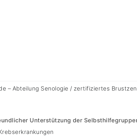
e – Abteilung Senologie / zertifiziertes Brustze
reundlicher Unterstützung der Selbsthilfegrupp
n Krebserkrankungen