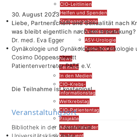
CIO-Leitlinien
Helfen und Spenden
30. August 2023
CIO Bonn
Stellenangebote
Liebe, Partnerschaft und Sexualität nach K
was bleibt eigentlich nach der Erkrankung?
Zuweiserportal
Dr. med. Eva Egger
ASV-Urologie
Zuweiser*innen
Gynäkologie und Gynäkologische Onkologie
Tumorboards
Cosimo Döppenschmitt
News
Patientenvertreter PATE e.V.
Termine
In den Medien
CIO-Krebs-
Die Teilnahme ist kostenlos!
Informationstag
Weltkrebstag
CIO-Patiententag
Veranstaltungsort
Projekte
Bibliothek in der Frauenklinik
Adventskalender
Aktuelles
Universitätsklinik Bonn
Kochevent