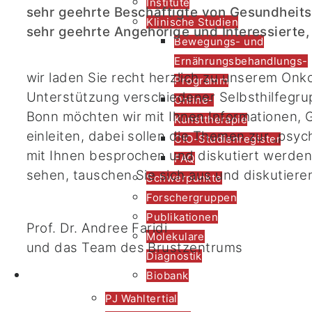
Institute
sehr geehrte Beschäftigte von Gesundheits
Klinische Studien
sehr geehrte Angehörige und Interessierte,
Bewegungs- und
Ernährungsbehandlungs-
wir laden Sie recht herzlich zu unserem Onk
Programm
Unterstützung verschiedener Selbsthilfegru
Online-
Bonn möchten wir mit Ihnen Informationen,
Kunsttherapie
einleiten, dabei sollen die Themen zur „psy
CIO-Studienregister
mit Ihnen besprochen und diskutiert werden.
FAQ
sehen, tauschen Sie sich aus und diskutieren
Schwerpunkte
Forschergruppen
Publikationen
Prof. Dr. Andree Faridi
Molekulare
und das Team des Brustzentrums
Diagnostik
Forschung
Biobank
PJ Wahltertial