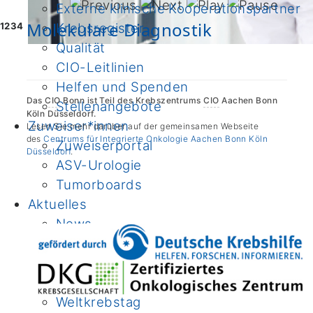
Externe klinische Kooperationspartner
Molekulare Diagnostik
1
2
3
4
Krebsregister
Qualität
CIO-Leitlinien
Helfen und Spenden
Das
CIO
Bonn ist Teil des Krebszentrums
CIO
Aachen Bonn
Stellenangebote
Köln Düsseldorf.
Zuweiser*innen
Lesen Sie mehr darüber auf der gemeinsamen Webseite
des
Centrums für Integrierte Onkologie Aachen Bonn Köln
Zuweiserportal
Düsseldorf
.
ASV-Urologie
Tumorboards
Aktuelles
News
Termine
In den Medien
CIO-Krebs-Informationstag
Weltkrebstag