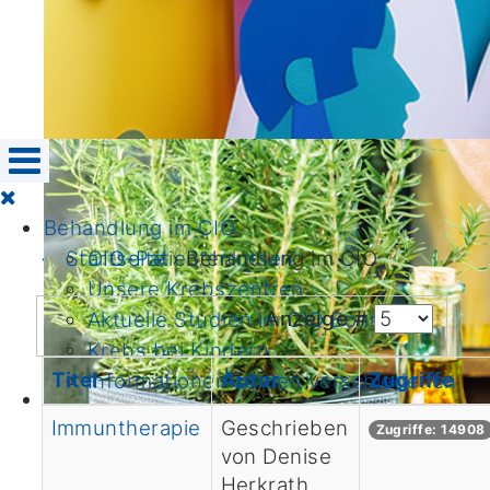
Behandlung im CIO
CIO-Patientenlotsen
Startseite
›
Behandlung im CIO
Unsere Krebszentren
Anzeige #
Aktuelle Studien im CIO Bonn
Krebs bei Kindern
Titel
Autor
Zugriffe
Informationen zu den verschiedenen
Krebsarten
Immuntherapie
Geschrieben
Zugriffe: 14908
nach Kategorien
von Denise
von A biz Z
Herkrath