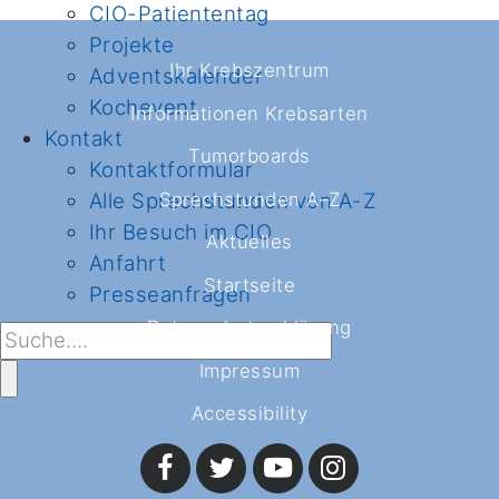
CIO-Patiententag
Projekte
Ihr Krebszentrum
Adventskalender
Kochevent
Informationen Krebsarten
Kontakt
Tumorboards
Kontaktformular
Sprechstunden A–Z
Alle Sprechstunden von A-Z
Ihr Besuch im CIO
Aktuelles
Anfahrt
Startseite
Presseanfragen
Datenschutzerklärung
Impressum
Accessibility