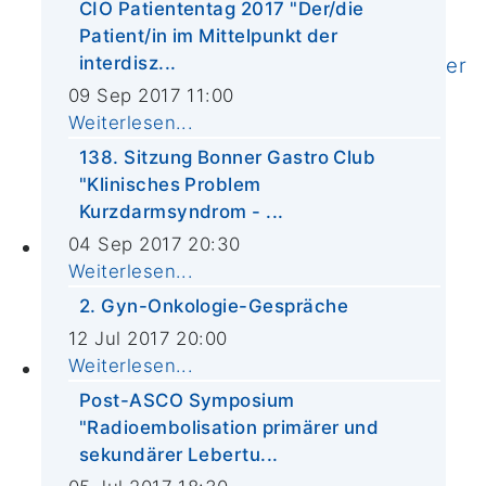
Vorstand & Mitglieder
CIO Patiententag 2017 "Der/die
Abteilung für Integrierte Onkologie
Patient/in im Mittelpunkt der
interdisz...
Externe klinische Kooperationspartner
Krebsregister
09 Sep 2017 11:00
Weiterlesen...
Qualität
CIO-Leitlinien
138. Sitzung Bonner Gastro Club
"Klinisches Problem
Helfen und Spenden
Kurzdarmsyndrom - ...
Stellenangebote
04 Sep 2017 20:30
Zuweiser*innen
Weiterlesen...
Zuweiserportal
2. Gyn-Onkologie-Gespräche
ASV-Urologie
Tumorboards
12 Jul 2017 20:00
Weiterlesen...
Aktuelles
News
Post-ASCO Symposium
"Radioembolisation primärer und
Termine
sekundärer Lebertu...
In den Medien