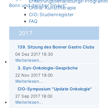
Ernährungsbehandlungs-Programm
Bonn und darüber hinaus"
Online-Kunsttherapie
CIO-Studienregister
FAQ
Schwerpunkte
2017
Forschergruppen
Publikationen
139. Sitzung des Bonner Gastro Clubs
Molekulare Diagnostik
04 Dez 2017 19:30
Biobank
Weiterlesen...
Lehre
3. Gyn-Onkologie-Gespräche
PJ Wahltertial Interdisziplinäre
Onkologie
22 Nov 2017 19:00
Weiterlesen...
Mildred Scheel School of Oncology
(MSSO)
CIO-Symposium "Update Onkologie"
M.A. ImmunoSensation
27 Sep 2017 18:00
CIO Bonn
Weiterlesen...