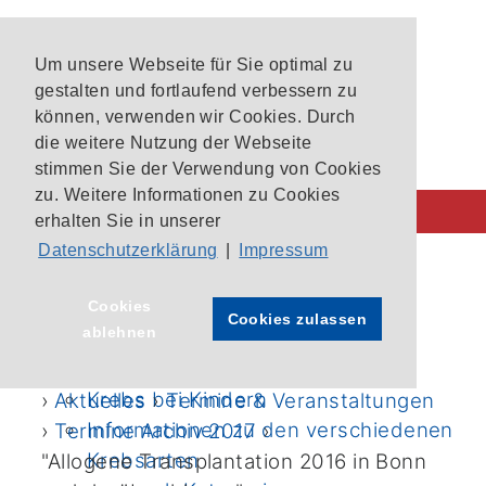
Um unsere Webseite für Sie optimal zu
gestalten und fortlaufend verbessern zu
können, verwenden wir Cookies. Durch
die weitere Nutzung der Webseite
stimmen Sie der Verwendung von Cookies
zu. Weitere Informationen zu Cookies
erhalten Sie in unserer
Datenschutzerklärung
|
Impressum
Behandlung im CIO
CIO-Patientenlotsen
Startseite
›
Cookies
Cookies zulassen
ablehnen
Unsere Krebszentren
Archivierte Termine und
Aktuelle Studien im CIO Bonn
Veranstaltungen 2017
Krebs bei Kindern
›
Aktuelles
›
Termine & Veranstaltungen
Informationen zu den verschiedenen
›
Termine Archiv 2017
›
Krebsarten
"Allogene Transplantation 2016 in Bonn