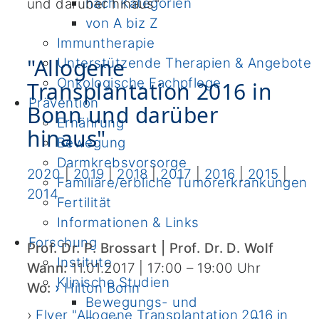
nach Kategorien
und darüber hinaus"
von A biz Z
Immuntherapie
"Allogene
Unterstützende Therapien & Angebote
Onkologische Fachpflege
Transplantation 2016 in
Prävention
Bonn und darüber
Ernährung
hinaus"
Bewegung
Darmkrebsvorsorge
2020
|
2019
|
2018
|
2017
|
2016
|
2015
|
Familiäre/erbliche Tumorerkrankungen
2014
Fertilität
Informationen & Links
Forschung
Prof. Dr. P. Brossart | Prof. Dr. D. Wolf
Institute
Wann:
11.01.2017 | 17:00
– 19:00
Uhr
Klinische Studien
Wo:
›
Hilton Bonn
Bewegungs- und
›
Flyer "Allogene Transplantation 2016 in