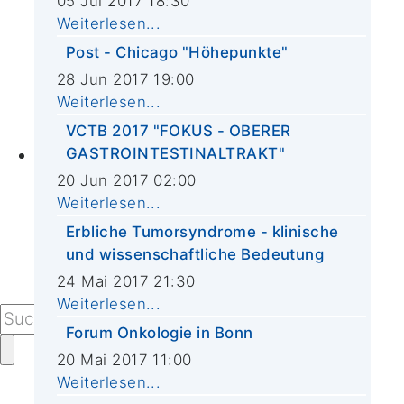
05 Jul 2017 18:30
CIO-Krebs-Informationstag
Weiterlesen...
Weltkrebstag
Post - Chicago "Höhepunkte"
CIO-Patiententag
Projekte
28 Jun 2017 19:00
Weiterlesen...
Adventskalender
Kochevent
VCTB 2017 "FOKUS - OBERER
GASTROINTESTINALTRAKT"
Kontakt
Kontaktformular
20 Jun 2017 02:00
Weiterlesen...
Alle Sprechstunden von A-Z
Ihr Besuch im CIO
Erbliche Tumorsyndrome - klinische
und wissenschaftliche Bedeutung
Anfahrt
Presseanfragen
24 Mai 2017 21:30
Weiterlesen...
Forum Onkologie in Bonn
20 Mai 2017 11:00
Weiterlesen...