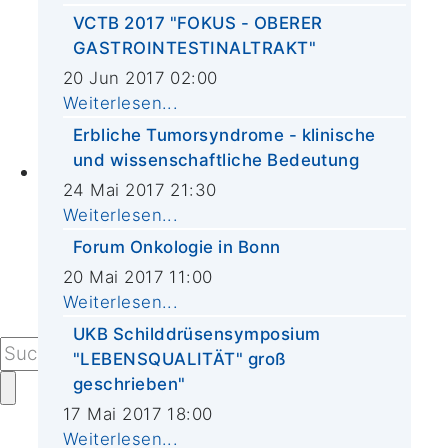
CIO-Krebs-Informationstag
VCTB 2017 "FOKUS - OBERER
Weltkrebstag
GASTROINTESTINALTRAKT"
CIO-Patiententag
20 Jun 2017 02:00
Projekte
Weiterlesen...
Adventskalender
Erbliche Tumorsyndrome - klinische
Kochevent
und wissenschaftliche Bedeutung
Kontakt
24 Mai 2017 21:30
Kontaktformular
Weiterlesen...
Alle Sprechstunden von A-Z
Forum Onkologie in Bonn
Ihr Besuch im CIO
20 Mai 2017 11:00
Anfahrt
Weiterlesen...
Presseanfragen
UKB Schilddrüsensymposium
"LEBENSQUALITÄT" groß
geschrieben"
17 Mai 2017 18:00
Weiterlesen...