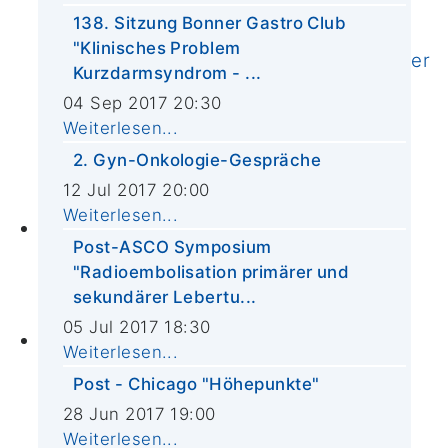
Vorstand & Mitglieder
138. Sitzung Bonner Gastro Club
Abteilung für Integrierte Onkologie
"Klinisches Problem
Externe klinische Kooperationspartner
Kurzdarmsyndrom - ...
Krebsregister
04 Sep 2017 20:30
Qualität
Weiterlesen...
CIO-Leitlinien
2. Gyn-Onkologie-Gespräche
Helfen und Spenden
12 Jul 2017 20:00
Stellenangebote
Weiterlesen...
Zuweiser*innen
Post-ASCO Symposium
Zuweiserportal
"Radioembolisation primärer und
ASV-Urologie
sekundärer Lebertu...
Tumorboards
05 Jul 2017 18:30
Aktuelles
Weiterlesen...
News
Post - Chicago "Höhepunkte"
Termine
28 Jun 2017 19:00
In den Medien
Weiterlesen...