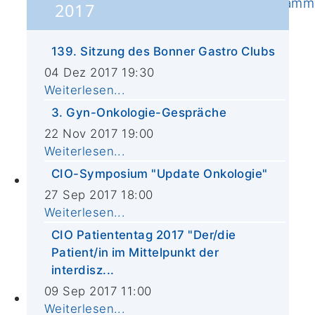
Ernährungsbehandlungs-Programm
2017
Online-Kunsttherapie
CIO-Studienregister
139. Sitzung des Bonner Gastro Clubs
FAQ
04 Dez 2017 19:30
Schwerpunkte
Weiterlesen...
Forschergruppen
3. Gyn-Onkologie-Gespräche
Publikationen
22 Nov 2017 19:00
Molekulare Diagnostik
Weiterlesen...
Biobank
CIO-Symposium "Update Onkologie"
Lehre
27 Sep 2017 18:00
PJ Wahltertial Interdisziplinäre
Weiterlesen...
Onkologie
CIO Patiententag 2017 "Der/die
Mildred Scheel School of Oncology
Patient/in im Mittelpunkt der
(MSSO)
interdisz...
M.A. ImmunoSensation
09 Sep 2017 11:00
CIO Bonn
Weiterlesen...