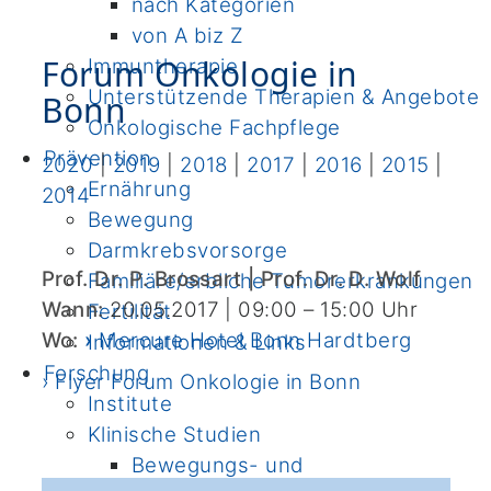
nach Kategorien
von A biz Z
Forum Onkologie in
Immuntherapie
Unterstützende Therapien & Angebote
Bonn
Onkologische Fachpflege
Prävention
2020
|
2019
|
2018
|
2017
|
2016
|
2015
|
Ernährung
2014
Bewegung
Darmkrebsvorsorge
Prof. Dr. P. Brossart | Prof. Dr. D. Wolf
Familiäre/erbliche Tumorerkrankungen
Wann:
20.05.2017 | 09:00
–
15:00
Uhr
Fertilität
Wo:
›
Mercure Hotel Bonn Hardtberg
Informationen & Links
Forschung
› Flyer Forum Onkologie in Bonn
Institute
Klinische Studien
Bewegungs- und