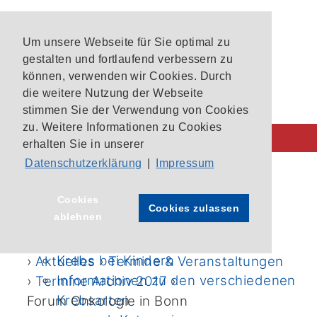
Um unsere Webseite für Sie optimal zu
gestalten und fortlaufend verbessern zu
können, verwenden wir Cookies. Durch
die weitere Nutzung der Webseite
stimmen Sie der Verwendung von Cookies
zu. Weitere Informationen zu Cookies
erhalten Sie in unserer
Datenschutzerklärung
|
Impressum
Behandlung im CIO
CIO-Patientenlotsen
Startseite
›
Cookies
Cookies zulassen
ablehnen
Unsere Krebszentren
Archivierte Termine und
Aktuelle Studien im CIO Bonn
Veranstaltungen 2017
Krebs bei Kindern
›
Aktuelles
›
Termine & Veranstaltungen
Informationen zu den verschiedenen
›
Termine Archiv 2017
›
Krebsarten
Forum Onkologie in Bonn