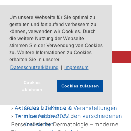
Um unsere Webseite für Sie optimal zu
gestalten und fortlaufend verbessern zu
können, verwenden wir Cookies. Durch
die weitere Nutzung der Webseite
stimmen Sie der Verwendung von Cookies
zu. Weitere Informationen zu Cookies
erhalten Sie in unserer
Datenschutzerklärung
|
Impressum
Behandlung im CIO
CIO-Patientenlotsen
Startseite
›
Cookies
Cookies zulassen
ablehnen
Unsere Krebszentren
Archivierte Termine und
Aktuelle Studien im CIO Bonn
Veranstaltungen 2017
Krebs bei Kindern
›
Aktuelles
›
Termine & Veranstaltungen
Informationen zu den verschiedenen
›
Termine Archiv 2024
›
Krebsarten
Personalisierte Dermatologie – moderne