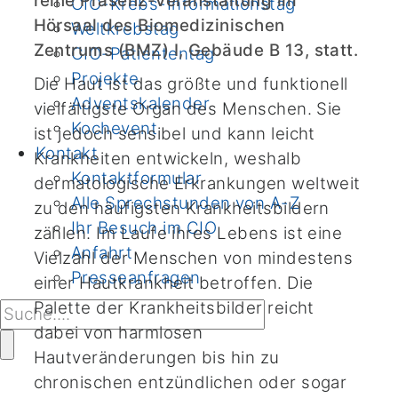
reine Präsenz-Veranstaltung im
CIO-Krebs-Informationstag
Hörsaal des Biomedizinischen
Weltkrebstag
Zentrums (BMZ) I, Gebäude B 13, statt.
CIO-Patiententag
Projekte
Die Haut ist das größte und funktionell
Adventskalender
vielfältigste Organ des Menschen. Sie
Kochevent
ist jedoch sensibel und kann leicht
Kontakt
Krankheiten entwickeln, weshalb
Kontaktformular
dermatologische Erkrankungen weltweit
Alle Sprechstunden von A-Z
zu den häufigsten Krankheitsbildern
Ihr Besuch im CIO
zählen. Im Laufe ihres Lebens ist eine
Anfahrt
Vielzahl der Menschen von mindestens
Presseanfragen
einer Hautkrankheit betroffen. Die
Palette der Krankheitsbilder reicht
dabei von harmlosen
Hautveränderungen bis hin zu
chronischen entzündlichen oder sogar