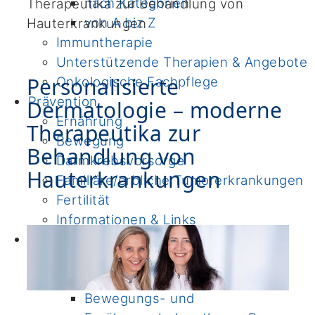
nach Kategorien
Therapeutika zur Behandlung von
von A biz Z
Hauterkrankungen
Immuntherapie
Unterstützende Therapien & Angebote
Personalisierte
Onkologische Fachpflege
Prävention
Dermatologie – moderne
Ernährung
Therapeutika zur
Bewegung
Behandlung von
Darmkrebsvorsorge
Hauterkrankungen
Familiäre/erbliche Tumorerkrankungen
Fertilität
Informationen & Links
Forschung
Institute
Klinische Studien
Bewegungs- und