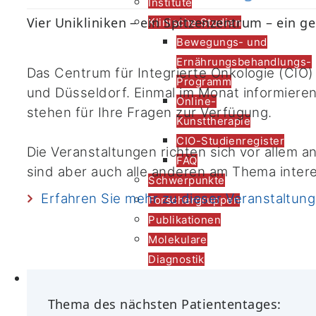
Institute
Vier Unikliniken
–
ein Spitzenzentrum
–
ein ge
Klinische Studien
Bewegungs- und
Ernährungsbehandlungs-
Das
Centrum
für
Integrierte
Onkologie (CIO) 
Programm
und Düsseldorf. Einmal im Monat informieren
Online-
stehen für Ihre Fragen zur Verfügung.
Kunsttherapie
CIO-Studienregister
Die Veranstaltungen richten sich vor allem 
FAQ
sind aber auch alle anderen am Thema inter
Schwerpunkte
Erfahren Sie mehr zu dieser Veranstaltung
Forschergruppen
Publikationen
Molekulare
Diagnostik
Forschung
Biobank
Thema des nächsten Patiententages:
PJ Wahltertial