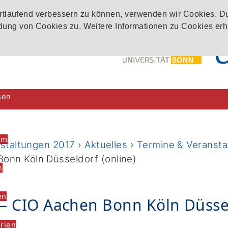
ortlaufend verbessern zu können, verwenden wir Cookies. D
ung von Cookies zu. Weitere Informationen zu Cookies erh
sen
im
nstaltungen 2017
›
Aktuelles
›
Termine & Veransta
onn Köln Düsseldorf (online)
n
en
 CIO Aachen Bonn Köln Düssel
rien