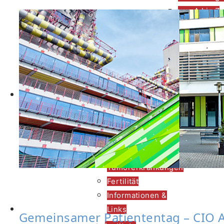
von A biz Z
Immuntherapie
Unterstützende
Therapien &
Angebote
Onkologische
Behandlung im CIO
Fachpflege
Ernährung
Bewegung
Darmkrebsvorsorge
Familiäre/erbliche
Tumorerkrankungen
Fertilität
Informationen &
Prävention
Links
Gemeinsamer Patiententag
–
CIO A