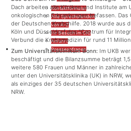
Dach arbeiten alle Kliniken und Institute am
Kontaktformular
onkologischen Erkrankungen befassen. Das
Alle Sprechstunden
der Deutschen Krebshilfe. 2018 wurde aus 
von A-Z
Köln und Düsseldorf das "Centrum für Integ
Ihr Besuch im CIO
Verbund die Krebsmedizin für rund 11 Milli
Anfahrt
Kontakt
Presseanfragen
Zum Universitätsklinikum Bonn:
Im UKB werd
beschäftigt und die Bilanzsumme beträgt 1
weitere 580 Frauen und Männer in zahlreich
unter den Universitätsklinika (UK) in NRW, 
als einziges der 35 deutschen Universitätskli
NRW.