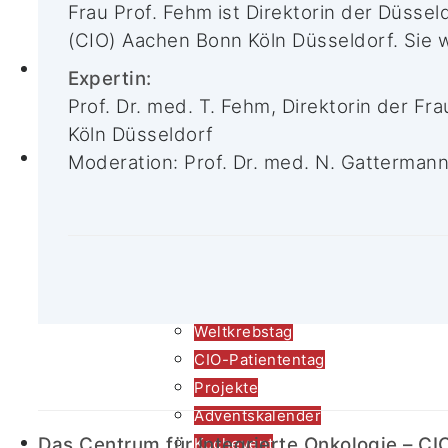
Frau Prof. Fehm ist Direktorin der Düssel
CIO-Leitlinien
(CIO) Aachen Bonn Köln Düsseldorf. Sie 
Helfen und Spenden
CIO Bonn
Stellenangebote
Expertin:
Zuweiserportal
Prof. Dr. med. T. Fehm, Direktorin der Fr
ASV-Urologie
Köln Düsseldorf
Zuweiser*innen
Tumorboards
Moderation: Prof. Dr. med.
N. Gattermann
News
Termine
In den Medien
CIO-Krebs-
Informationstag
Weltkrebstag
CIO-Patiententag
Projekte
Adventskalender
Aktuelles
Das Centrum für Integrierte Onkologie – CI
Kochevent