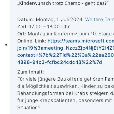
Interdisziplinäre
„Kinderwunsch trotz Chemo - geht das?”
Onkologie
Mildred Scheel
Datum:
Montag, 1. Juli 2024
Weitere Ter
School of Oncology
Zeit:
17:00
–
18:00 Uhr
(MSSO)
Ort:
Montag,im Konferenzraum 10. Etage d
M.A.
Online-Link:
https://teams.microsoft.co
Lehre
ImmunoSensation
join/19%3ameeting_NzczZjc4NjEtY2I
Vorstand &
context=%7b%22Tid%22%3a%22ea260
Mitglieder
4898-94c3-fcfbc24cdc48%22%7d
Abteilung für
Zum Inhalt:
Integrierte
Für viele jüngere Betroffene gehören Fam
Onkologie
die Möglichkeit auswirken, Kinder zu be
Externe klinische
Behandlungsformen bei Krebs steigern da
Kooperationspartner
für junge Krebspatienten, besonders mit
Krebsregister
Situation?
Qualität