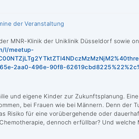
mine der Veranstaltung
er MNR-Klinik der Uniklinik Düsseldorf sowie on
m/l/meetup-
4ZC00NTZjLTg2YTktZTI4NDczMzMzNjM2%40thre
65e-2aa0-496e-90f8-62619cbd8225%22%2c
ilie und eigene Kinder zur Zukunftsplanung. Ein
kommen, bei Frauen wie bei Männern. Denn der Tu
s Risiko für eine vorübergehende oder dauerhaf
 Chemotherapie, dennoch erfüllbar? Und welche M