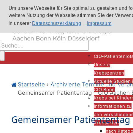
Um unsere Webseite für Sie optimal zu gestalten und f
weitere Nutzung der Webseite stimmen Sie der Verwend
in unserer
Datenschutzerklärung
|
Impressum
CIO-Patientenlot
Unsere
Krebszentren
Aktuelle Studien 
Startseite
›
Archivierte Termine und Vera
CIO Bonn
Gemeinsamer Patiententag – CIO Aachen B
Krebs bei Kinder
Informationen zu
den verschieden
Gemeinsamer Patiententag –
Krebsarten
nach Katego