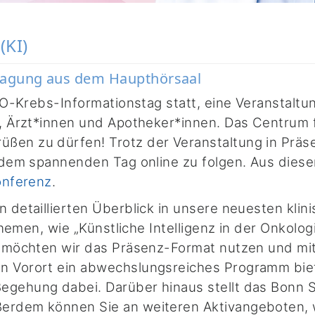
(KI)
tragung aus dem Haupthörsaal
IO-Krebs-Informationstag statt, eine Veranstaltun
e, Ärzt*innen und Apotheker*innen. Das Centrum f
ßen zu dürfen! Trotz der Veranstaltung in Präs
, dem spannenden Tag online zu folgen. Aus dies
onferenz
.
n detaillierten Überblick in unsere neuesten kli
Themen, wie „Künstliche Intelligenz in der Onkolog
er möchten wir das Präsenz-Format nutzen und mi
n Vorort ein abwechslungsreiches Programm biete
egehung dabei. Darüber hinaus stellt das Bonn S
ßerdem können Sie an weiteren Aktivangeboten, 