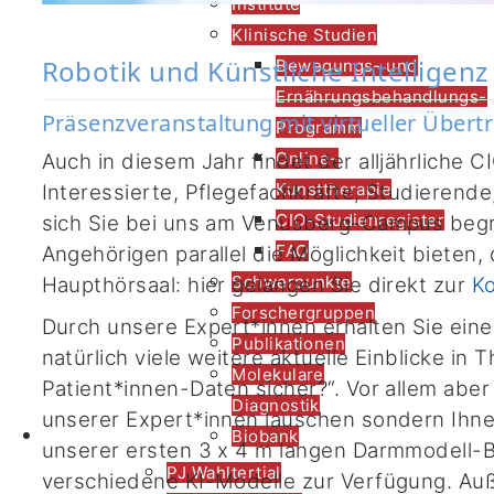
Institute
Klinische Studien
Robotik und Künstliche Intelligenz 
Bewegungs- und
Ernährungsbehandlungs-
Präsenzveranstaltung mit virtueller Über
Programm
Online-
Auch in diesem Jahr findet der alljährliche C
Kunsttherapie
Interessierte, Pflegefachkräfte, Studierend
CIO-Studienregister
sich Sie bei uns am Venusberg-Campus begrü
FAQ
Angehörigen parallel die Möglichkeit bieten
Schwerpunkte
Haupthörsaal: hier gelangen Sie direkt zur
K
Forschergruppen
Durch unsere Expert*innen erhalten Sie eine
Publikationen
natürlich viele weitere aktuelle Einblicke in 
Molekulare
Patient*innen-Daten sicher?“. Vor allem ab
Diagnostik
unserer Expert*innen lauschen sondern Ihne
Forschung
Biobank
unserer ersten 3 x 4 m langen Darmmodell-B
PJ Wahltertial
verschiedene KI-Modelle zur Verfügung. Au