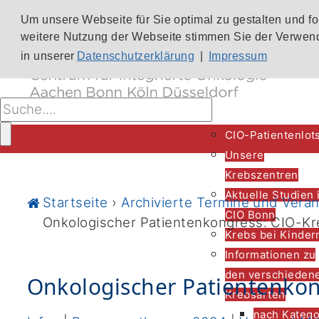
Um unsere Webseite für Sie optimal zu gestalten und f
weitere Nutzung der Webseite stimmen Sie der Verwend
in unserer
Datenschutzerklärung
|
Impressum
CIO-Patientenlot
Unsere
Krebszentren
Aktuelle Studien 
Startseite
›
Archivierte Termine und Vera
CIO Bonn
Onkologischer Patientenkongress: CIO-Kr
Krebs bei Kinder
Informationen zu
den verschieden
Onkologischer Patientenkon
Krebsarten
nach Katego