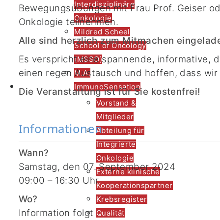
Interdisziplinäre
Bewegungsübungen mit Frau Prof. Geiser o
Onkologie
Onkologie teilnehmen.
Mildred Scheel
Alle sind herzlich zum Mitmachen eingelad
School of Oncology
Es verspricht eine spannende, informative,
(MSSO)
einen regen Austausch und hoffen, dass wir
M.A.
Lehre
ImmunoSensation
Die Veranstaltung ist für Sie kostenfrei!
Vorstand &
Mitglieder
Informationen
Abteilung für
Integrierte
Wann?
Onkologie
Samstag, den 07. September 2024
Externe klinische
09:00 – 16:30 Uhr
Kooperationspartner
Wo?
Krebsregister
Information folgt
Qualität