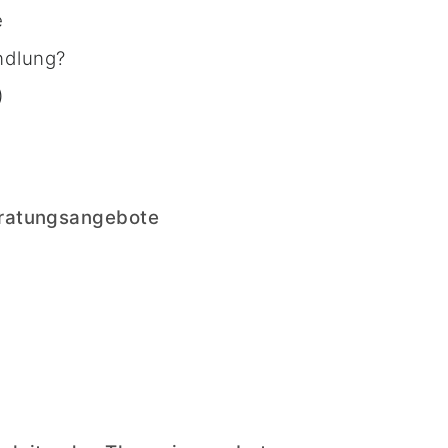
e
ndlung?
)
eratungsangebote