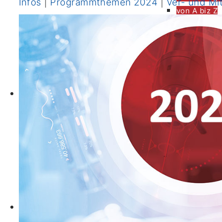
Infos
|
Programmthemen 2024
|
Ver- und Mi
von A biz Z
Immuntherapie
Unterstützende
Therapien &
Angebote
Onkologische
Behandlung im CIO
Fachpflege
Ernährung
Bewegung
Darmkrebsvorsorge
Familiäre/erbliche
Tumorerkrankungen
Fertilität
Informationen &
Prävention
Links