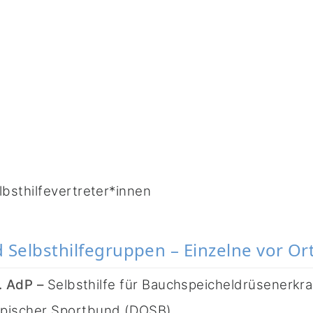
bsthilfevertreter*innen
Selbsthilfegruppen – Einzelne vor Or
. AdP –
Selbsthilfe für Bauchspeicheldrüsenerk
pischer Sportbund (DOSB)