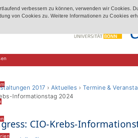
ortlaufend verbessern zu können, verwenden wir Cookies. D
ung von Cookies zu. Weitere Informationen zu Cookies erh
sen
im
nstaltungen 2017
›
Aktuelles
›
Termine & Veransta
ebs-Informationstag 2024
n
en
gress: CIO-Krebs-Informations
rien