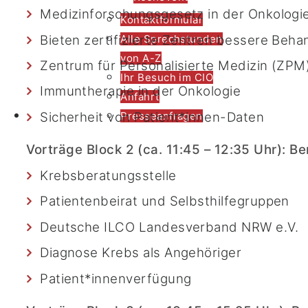
Medizinforschungsgesetz in der Onkologi
Kontaktformular
Bieten zertifizierte Zentren bessere Beha
Alle Sprechstunden
von A-Z
Zentrum für Personalisierte Medizin (ZPM
Ihr Besuch im CIO
Immuntherapie in der Onkologie
Anfahrt
Kontakt
Sicherheit von Patient*innen-Daten
Presseanfragen
Vorträge Block 2 (
ca. 11:45 – 12:35 Uhr)
: B
Krebsberatungsstelle
Patientenbeirat und Selbsthilfegruppen
Deutsche ILCO Landesverband NRW e.V.
Diagnose Krebs als Angehöriger
Patient*innenverfügung