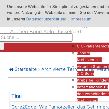
Um unsere Webseite für Sie optimal zu gestalten und f
weitere Nutzung der Webseite stimmen Sie der Verwend
in unserer
Datenschutzerklärung
|
Impressum
CIO-Patientenlot
Unsere
Krebszentren
Aktuelle Studien 
Startseite
›
Archivierte Termine und Vera
CIO Bonn
Krebs bei Kinder
Informationen zu
den verschieden
Titel
Krebsarten
Core2Edge: Wie Tumorzellen das Gehirn er
nach Katego