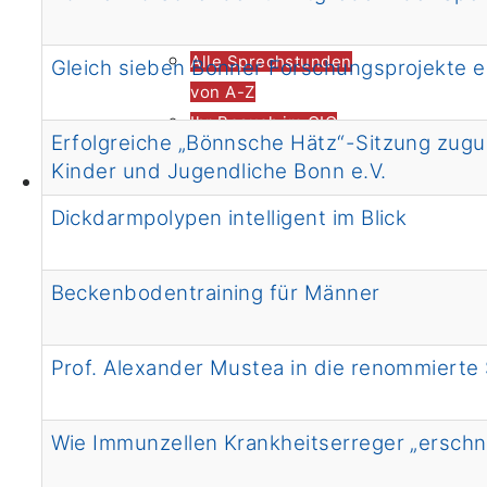
Kontaktformular
Alle Sprechstunden
Gleich sieben Bonner Forschungsprojekte e
von A-Z
Ihr Besuch im CIO
Erfolgreiche „Bönnsche Hätz“-Sitzung zugu
Anfahrt
Kinder und Jugendliche Bonn e.V.
Kontakt
Presseanfragen
Dickdarmpolypen intelligent im Blick
Beckenbodentraining für Männer
Prof. Alexander Mustea in die renommierte
Wie Immunzellen Krankheitserreger „erschn