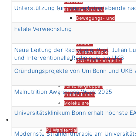
Institute
Unterstützung für Langzeitüberlebende na
Klinische Studien
Bewegungs- und
Ernährungsbehandlungs-
Fatale Verwechslung
Programm
Online-
Neue Leitung der Radiologie: Prof. Julian L
Kunsttherapie
und Interventionelle Radiologie am UKB
CIO-Studienregister
FAQ
Gründungsprojekte von Uni Bonn und UKB w
Schwerpunkte
Forschergruppen
Malnutrition Awareness Week 2025
Publikationen
Molekulare
Diagnostik
Universitätsklinikum Bonn erhält höchste E
Forschung
Biobank
PJ Wahltertial
Modernste Strahlentherapie am Universität