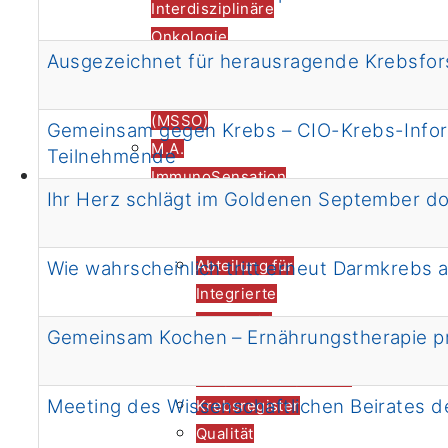
Interdisziplinäre
Onkologie
Ausgezeichnet für herausragende Krebsfo
Mildred Scheel
School of Oncology
(MSSO)
Gemeinsam gegen Krebs – CIO-Krebs-Infor
M.A.
Teilnehmende
Lehre
ImmunoSensation
Ihr Herz schlägt im Goldenen September do
Vorstand &
Mitglieder
Abteilung für
Wie wahrscheinlich tritt erneut Darmkrebs 
Integrierte
Onkologie
Gemeinsam Kochen – Ernährungstherapie pr
Externe klinische
Kooperationspartner
Meeting des Wissenschaftlichen Beirates 
Krebsregister
Qualität