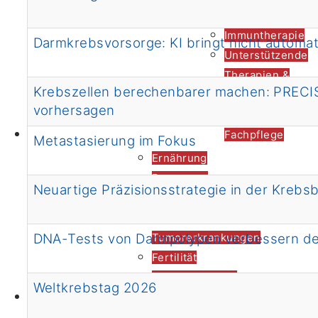
von A biz Z
Immuntherapie
Darmkrebsvorsorge: KI bringt nicht automa
Unterstützende
Therapien &
Krebszellen berechenbarer machen: PRECIS
Angebote
vorhersagen
Onkologische
Behandlung im CIO
Fachpflege
Metastasierung im Fokus
Ernährung
Bewegung
Neuartige Präzisionsstrategie in der Krebs
Darmkrebsvorsorge
Familiäre/erbliche
DNA-Tests von Darmpolypen verbessern den 
Tumorerkrankungen
Fertilität
Informationen &
Weltkrebstag 2026
Prävention
Links