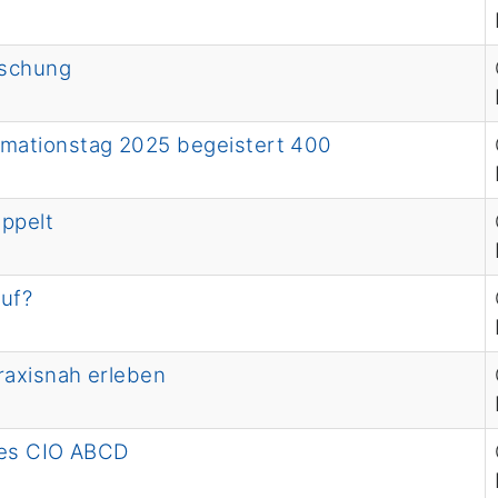
rschung
mationstag 2025 begeistert 400
ppelt
auf?
axisnah erleben
des CIO ABCD