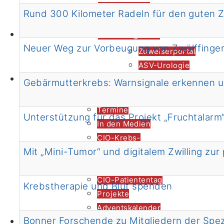
CIO-Leitlinien
Rund 300 Kilometer Radeln für den guten 
Helfen und Spenden
CIO Bonn
Stellenangebote
Neuer Weg zur Vorbeugung von Zwölffinge
Zuweiserportal
ASV-Urologie
Zuweiser*innen
Tumorboards
Gebärmutterkrebs: Warnsignale erkennen u
News
Termine
Unterstützung für das Projekt „Fruchtalarm
In den Medien
CIO-Krebs-
Mit „Mini-Tumor“ und digitalem Zwilling zur
Informationstag
Weltkrebstag
CIO-Patiententag
Krebstherapie und Blut spenden
Projekte
Adventskalender
Aktuelles
Bonner Forschende zu Mitgliedern der Spez
Kochevent